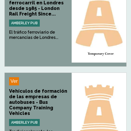
ferrocarril en Londres
desde 1985 - London
Rail Freight Since...
AMBERLEY PUB
El tráfico ferroviario de
mercancías de Londres...
Ver
Vehículos de formación
de las empresas de
autobuses - Bus
Company Training
Vehicles
AMBERLEY PUB