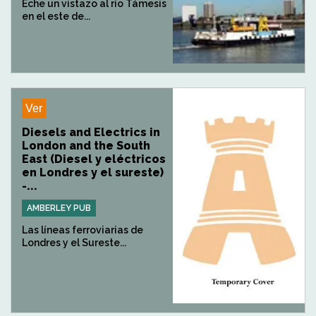
Eche un vistazo al río Támesis
en el este de...
Ver
Diesels and Electrics in
London and the South
East (Diesel y eléctricos
en Londres y el sureste)
-...
AMBERLEY PUB
Las líneas ferroviarias de
Londres y el Sureste...