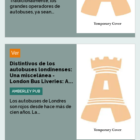
Tradicionalmente, los
grandes operadores de
autobuses, ya sean...
Ver
Distintivos de los
autobuses londinenses:
Una miscelánea -
London Bus Liveries: A...
AMBERLEY PUB
Los autobuses de Londres
son rojos desde hace más de
cien años. La...