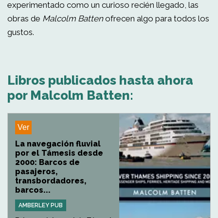
experimentado como un curioso recién llegado, las
obras de
Malcolm Batten
ofrecen algo para todos los
gustos.
Libros publicados hasta ahora
por Malcolm Batten:
Ver
La navegación fluvial
por el Támesis desde
2000: Barcos de
pasajeros,
transbordadores,
barcos...
AMBERLEY PUB