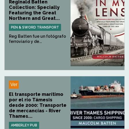
Reginald Batten
Collection: Specially
Featuring the Great
Northern and Great...
PEN & SWORD TRANSPORT
Reg Batten fue un fotógrafo
ferroviario y de...
Ver
El transporte marítimo
por el río Támesis
desde 2000: Transporte
de mercancías - River
Thames...
AMBERLEY PUB