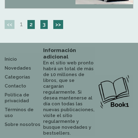
1
<<
2
3
>>
Información
adicional
Inicio
En el sitio web pronto
Novedades
habrá un total de más
de 10 millones de
Categorías
libros, que se
Contacto
cargarán
regularmente. Si
Política de
desea mantenerse al
privacidad
día con todas las
Términos de
nuevas publicaciones,
uso
visite el sitio
regularmente y
Sobre nosotros
busque novedades y
bestsellers.