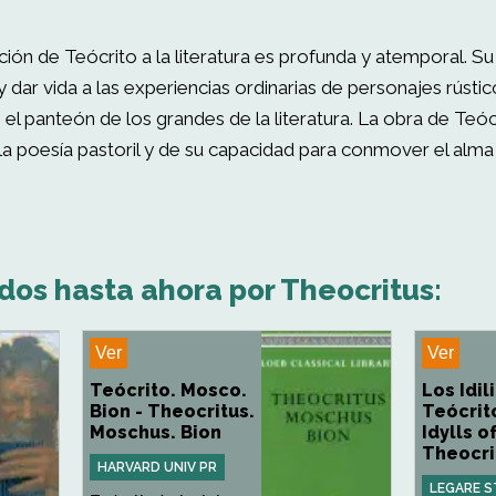
ión de Teócrito a la literatura es profunda y atemporal. Su 
 y dar vida a las experiencias ordinarias de personajes rús
el panteón de los grandes de la literatura. La obra de Teóc
a poesía pastoril y de su capacidad para conmover el alma
dos hasta ahora por Theocritus:
Ver
Ver
Teócrito. Mosco.
Los Idil
Bion - Theocritus.
Teócrit
Moschus. Bion
Idylls o
Theocri
HARVARD UNIV PR
LEGARE S