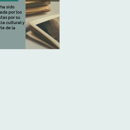
 ha sido
ada por los
stas por su
ia cultural y
te de la