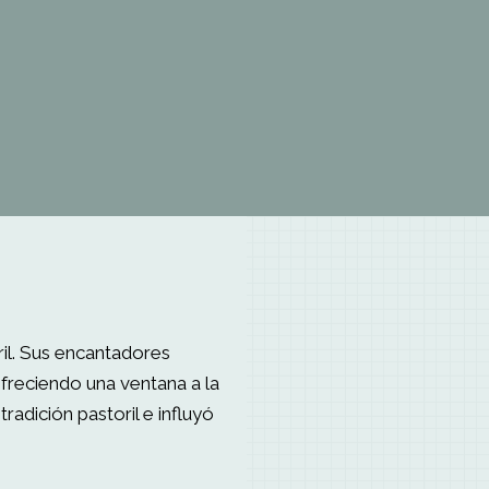
oril. Sus encantadores
 ofreciendo una ventana a la
radición pastoril e influyó