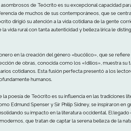
asombrosos de Teócrito es su excepcional capacidad para 
diferencia de muchos de sus contemporáneos, que se cent
rito dirigió su atención a la vida cotidiana de la gente cor
 la vida rural con tanta autenticidad y belleza lírica le dist
onero en la creación del género «bucólico», que se refiere
olección de obras, conocida como los «Idilios», muestra su 
arios cotidianos. Esta fusión perfecta presentó a los lecto
profundamente humanos.
 la poesía de Teócrito es su influencia en las tradiciones li
omo Edmund Spenser y Sir Philip Sidney, se inspiraron en 
solidando su impacto en la literatura occidental. El legado
modernos, que tratan de captar la serena belleza de la natur