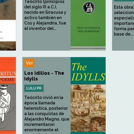
Teócrito (principios
del siglo III a.C.),
Esta obra
nacido en Siracusa y
seleccion
activo también en
especiali
Cos y Alejandría, fue
importanc
el inventor del...
forma par
base de...
Ver
Los Idilios - The
Idylls
LULU PR
Teócrito vivió en la
época llamada
helenística, posterior
a las conquistas de
Alejandro Magno, que
incrementaron
enormemente el