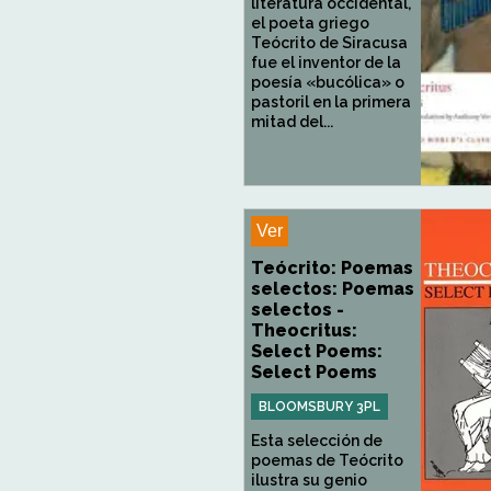
literatura occidental,
el poeta griego
Teócrito de Siracusa
fue el inventor de la
poesía «bucólica» o
pastoril en la primera
mitad del...
Ver
Teócrito: Poemas
selectos: Poemas
selectos -
Theocritus:
Select Poems:
Select Poems
BLOOMSBURY 3PL
Esta selección de
poemas de Teócrito
ilustra su genio