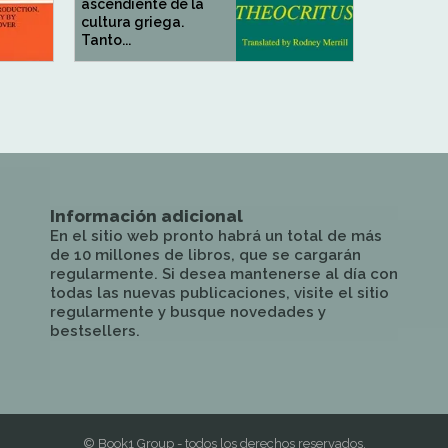
ascendiente de la
cultura griega.
Tanto...
Información adicional
En el sitio web pronto habrá un total de más
de 10 millones de libros, que se cargarán
regularmente. Si desea mantenerse al día con
todas las nuevas publicaciones, visite el sitio
regularmente y busque novedades y
bestsellers.
© Book1 Group - todos los derechos reservados.