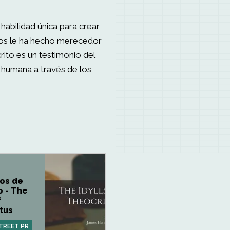
habilidad única para crear
ticos le ha hecho merecedor
rito es un testimonio del
 humana a través de los
ios de
o - The
f
tus
TREET PR