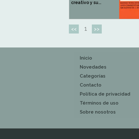
creativo y su...
1
<<
>>
Inicio
Novedades
Categorías
Contacto
Política de privacidad
Términos de uso
Sobre nosotros