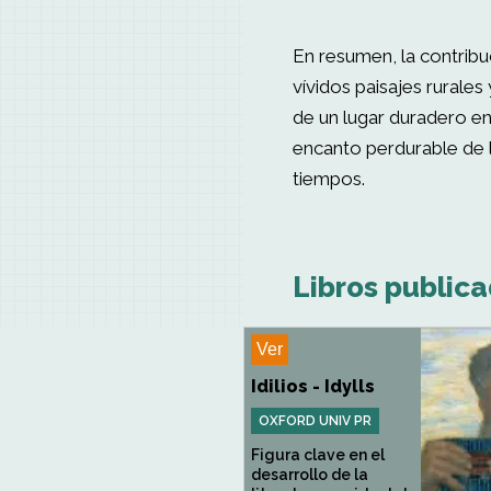
En resumen, la contribuc
vívidos paisajes rurales
de un lugar duradero en 
encanto perdurable de l
tiempos.
Libros publica
Ver
Idilios - Idylls
OXFORD UNIV PR
Figura clave en el
desarrollo de la