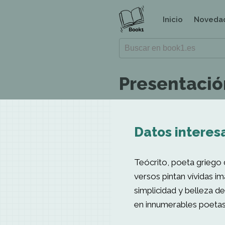
Inicio
Noveda
Presentació
Datos interesa
Teócrito, poeta griego d
versos pintan vívidas im
simplicidad y belleza de
en innumerables poetas 