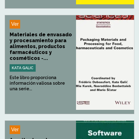
Ver
Materiales de envasado
y procesamiento para
alimentos, productos
farmacéuticos y
cosméticos -...
KATA GALIC
Este libro proporciona
información valiosa sobre
una serie...
Ver