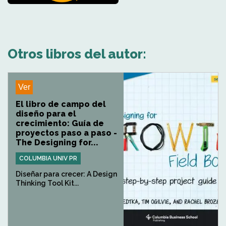
Otros libros del autor:
Ver
El libro de campo del
diseño para el
crecimiento: Guía de
proyectos paso a paso -
The Designing for...
COLUMBIA UNIV PR
Diseñar para crecer: A Design
Thinking Tool Kit...