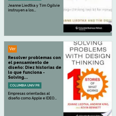
Jeanne Liedtka y Tim Ogilvie
instruyen a los...
Ver
Resolver problemas con
el pensamiento de
diseño: Diez historias de
lo que funciona -
Solving...
COLUMBIA UNIV PR
Empresas orientadas al
diseño como Apple e IDEO...