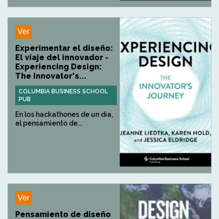
Ver
Experimentar el diseño:
El viaje del innovador -
Experiencing Design:
The Innovator's...
COLUMBIA BUSINESS SCHOOL
PUB
En los hackathones de un día,
el pensamiento de...
Ver
Pensamiento de diseño