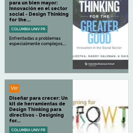
para un bien mayor:
Innovación en el sector
social - Design Thinking
for the...
COLUMBIA UNIV PR
Enfrentadas a problemas
especialmente complejos,...
Ver
Diseñar para crecer: Un
kit de herramientas de
Design Thinking para
directivos - Designing
for...
COLUMBIA UNIV PR