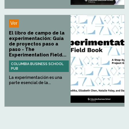
Ver
El libro de campo de la
experimentación: Guía
de proyectos paso a
paso - The
Experimentation Field...
COLUMBIA BUSINESS SCHOOL
PUB
La experimentación es una
parte esencial de la...