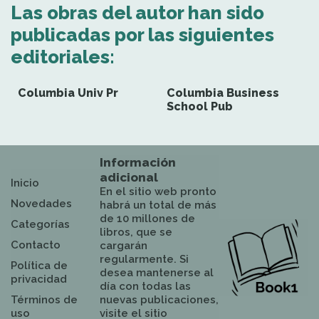
Las obras del autor han sido
publicadas por las siguientes
editoriales:
Columbia Univ Pr
Columbia Business
School Pub
Información
adicional
Inicio
En el sitio web pronto
Novedades
habrá un total de más
de 10 millones de
Categorías
libros, que se
Contacto
cargarán
regularmente. Si
Política de
desea mantenerse al
privacidad
día con todas las
Términos de
nuevas publicaciones,
uso
visite el sitio