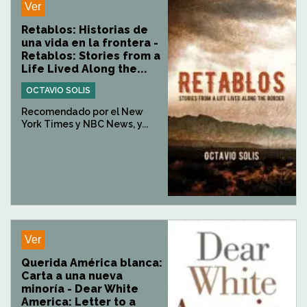
Ver
Retablos: Historias de
una vida en la frontera -
Retablos: Stories from a
Life Lived Along the...
OCTAVIO SOLIS
Recomendado por el New
York Times y NBC News, y...
Ver
Querida América blanca:
Carta a una nueva
minoría - Dear White
America: Letter to a