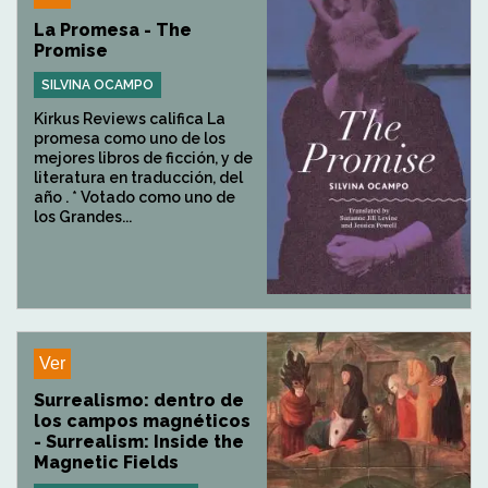
La Promesa - The
Promise
SILVINA OCAMPO
Kirkus Reviews califica La
promesa como uno de los
mejores libros de ficción, y de
literatura en traducción, del
año . * Votado como uno de
los Grandes...
Ver
Surrealismo: dentro de
los campos magnéticos
- Surrealism: Inside the
Magnetic Fields