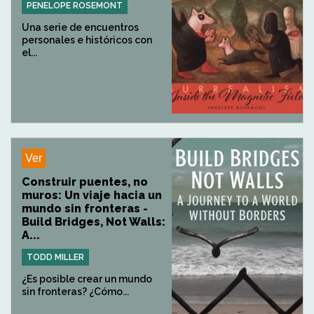
PENELOPE ROSEMONT
Una serie de encuentros
personales e históricos con
el...
Ver
Construir puentes, no
muros: Un viaje hacia un
mundo sin fronteras -
Build Bridges, Not Walls:
A...
TODD MILLER
¿Es posible crear un mundo
sin fronteras? ¿Cómo...