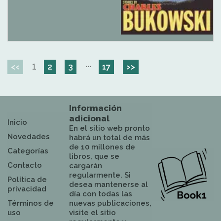
1
···
<<
2
3
17
>>
Información
adicional
Inicio
En el sitio web pronto
Novedades
habrá un total de más
de 10 millones de
Categorías
libros, que se
Contacto
cargarán
regularmente. Si
Política de
desea mantenerse al
privacidad
día con todas las
Términos de
nuevas publicaciones,
uso
visite el sitio