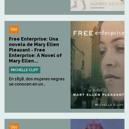
Ver
Free Enterprise: Una
novela de Mary Ellen
Pleasant - Free
Enterprise: A Novel of
Mary Ellen...
MICHELLE CLIFF
En 1858, dos mujeres negras
se conocen en un...
Ver