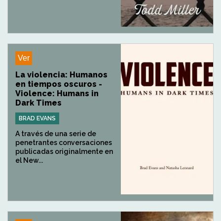
Ver
La violencia: Humanos
en tiempos oscuros -
Violence: Humans in
Dark Times
BRAD EVANS
A través de una serie de
penetrantes conversaciones
publicadas originalmente en
el New...