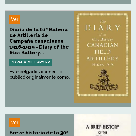
Ver
Diario de la 61ª Batería
de Artillería de
Campaña canadiense
1916-1919 - Diary of the
61st Battery...
NAVAL & MILITARY PR
Este delgado volumen se
publicó originalmente como...
Ver
Breve historia de la 30ª