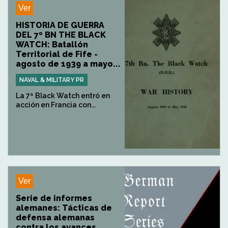
Ver
HISTORIA DE GUERRA
DEL 7º BN THE BLACK
WATCH: Batallón
Territorial de Fife -
agosto de 1939 a mayo...
NAVAL & MILITARY PR
La 7ª Black Watch entró en
acción en Francia con...
Ver
Serie de informes
alemanes: Tácticas de
defensa alemanas
contra los avances