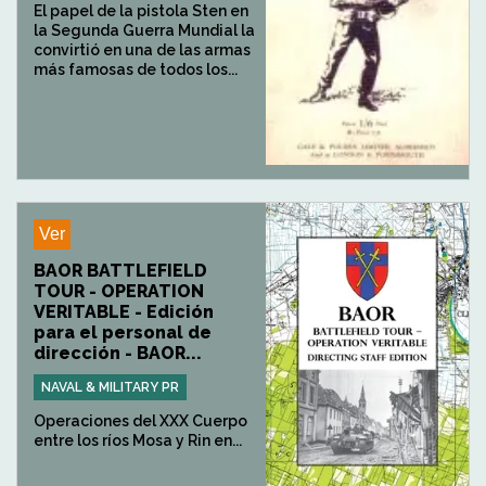
El papel de la pistola Sten en
la Segunda Guerra Mundial la
convirtió en una de las armas
más famosas de todos los...
Ver
BAOR BATTLEFIELD
TOUR - OPERATION
VERITABLE - Edición
para el personal de
dirección - BAOR...
NAVAL & MILITARY PR
Operaciones del XXX Cuerpo
entre los ríos Mosa y Rin en...