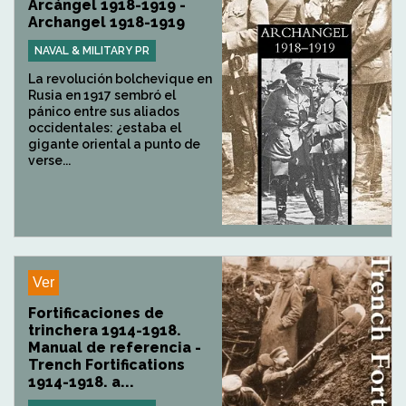
Arcángel 1918-1919 -
Archangel 1918-1919
NAVAL & MILITARY PR
La revolución bolchevique en
Rusia en 1917 sembró el
pánico entre sus aliados
occidentales: ¿estaba el
gigante oriental a punto de
verse...
Ver
Fortificaciones de
trinchera 1914-1918.
Manual de referencia -
Trench Fortifications
1914-1918. a...