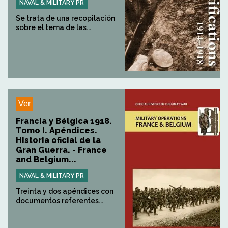
NAVAL & MILITARY PR
Se trata de una recopilación
sobre el tema de las...
Ver
Francia y Bélgica 1918.
Tomo I. Apéndices.
Historia oficial de la
Gran Guerra. - France
and Belgium...
NAVAL & MILITARY PR
Treinta y dos apéndices con
documentos referentes...