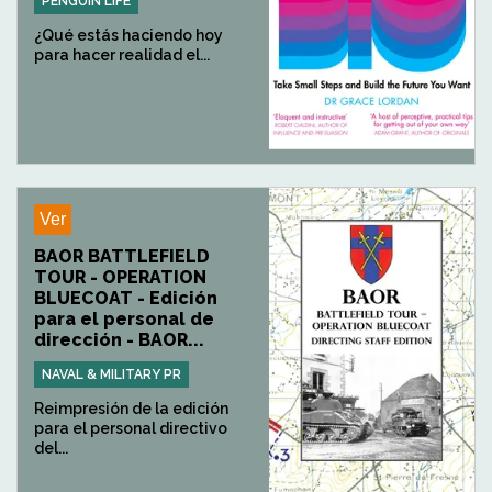
PENGUIN LIFE
¿Qué estás haciendo hoy
para hacer realidad el...
Ver
BAOR BATTLEFIELD
TOUR - OPERATION
BLUECOAT - Edición
para el personal de
dirección - BAOR...
NAVAL & MILITARY PR
Reimpresión de la edición
para el personal directivo
del...