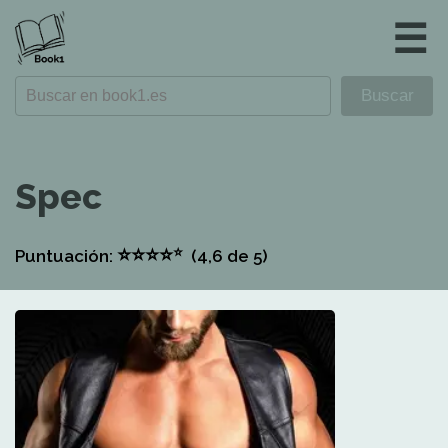
☰
Spec
⭐
⭐
⭐
⭐
⭐
Puntuación:
(4,6
de 5)