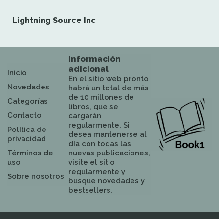
Lightning Source Inc
Información
adicional
Inicio
En el sitio web pronto
Novedades
habrá un total de más
de 10 millones de
Categorías
libros, que se
Contacto
cargarán
regularmente. Si
Política de
desea mantenerse al
privacidad
día con todas las
Términos de
nuevas publicaciones,
uso
visite el sitio
regularmente y
Sobre nosotros
busque novedades y
bestsellers.