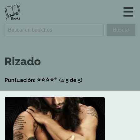
☰
Rizado
⭐
⭐
⭐
⭐
⭐
Puntuación:
(4,5
de 5)