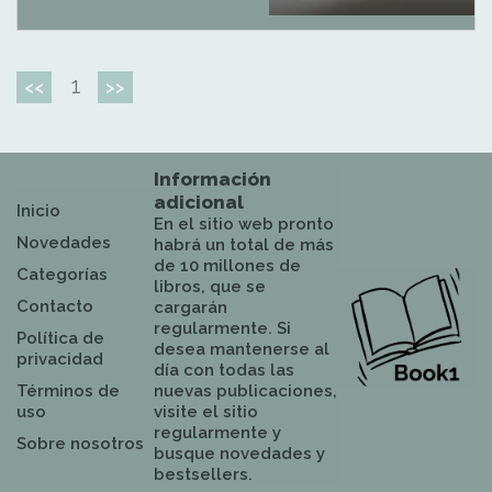
1
<<
>>
Información
adicional
Inicio
En el sitio web pronto
Novedades
habrá un total de más
de 10 millones de
Categorías
libros, que se
Contacto
cargarán
regularmente. Si
Política de
desea mantenerse al
privacidad
día con todas las
Términos de
nuevas publicaciones,
uso
visite el sitio
regularmente y
Sobre nosotros
busque novedades y
bestsellers.