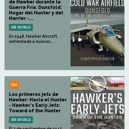
de Hawker durante la
Guerra Fría: Dunsfold:
Hogar del Hunter y del
Harrier -...
AIR WORLD
En 1948, Hawker Aircraft,
enfrentada a nuevos...
Ver
Los primeros jets de
Hawker: Hacia el Hunter
- Hawker's Early Jets:
Toward of the Hunter
AIR WORLD
El 2 de septiembre de 1947,