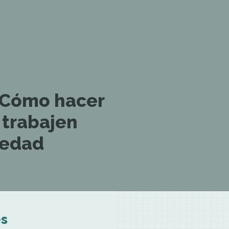
: Cómo hacer
 trabajen
iedad
es