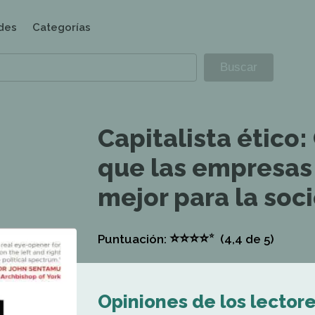
des
Categorías
Capitalista ético
que las empresas
mejor para la soc
⭐
⭐
⭐
⭐
⭐
Puntuación:
(4,4
de 5)
Opiniones de los lector