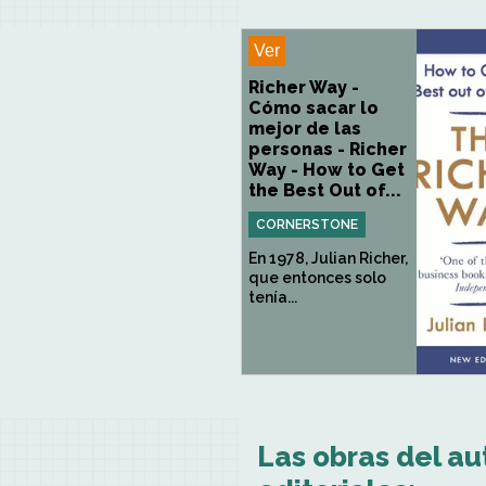
Ver
Richer Way -
Cómo sacar lo
mejor de las
personas - Richer
Way - How to Get
the Best Out of...
CORNERSTONE
En 1978, Julian Richer,
que entonces solo
tenía...
Las obras del au