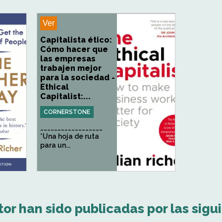
Ver
Capitalista ético:
Cómo hacer que
las empresas
trabajen mejor
para la sociedad -
Ethical
Capitalist:...
CORNERSTONE
__________________
*Una hoja de ruta
para un...
tor han sido publicadas por las sigu