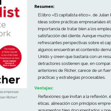
Resumen:
El libro «El capitalista ético», de Julian
ideas sobre prácticas empresariales ét
importancia de tratar bien a los emple
satisfacción del cliente. Aunque mucho
refrescantes perspectivas sobre el ca
algunos encuentran el contenido dema
Unido y creen que bastaría con un res
detractores sostienen que, en compar
anteriores de Richer, carece de un fue
prácticas y estrategias procesables.
Ventajas:
las empresas
Reflexiones que invitan a la reflexión, 
lian Richer)
éticas, alineación con principios empr
argumentos bien documentados y prese