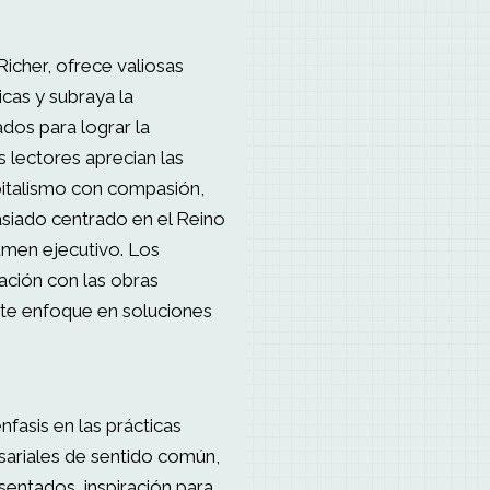
 Richer, ofrece valiosas
icas y subraya la
ados para lograr la
s lectores aprecian las
pitalismo con compasión,
siado centrado en el Reino
umen ejecutivo. Los
ación con las obras
rte enfoque en soluciones
énfasis en las prácticas
esariales de sentido común,
ntados, inspiración para