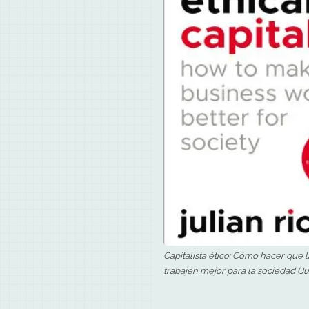
Capitalista ético: Cómo hacer que 
trabajen mejor para la sociedad (Ju