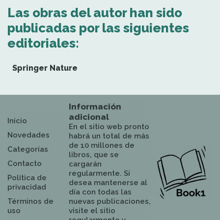
Las obras del autor han sido
publicadas por las siguientes
editoriales:
Springer Nature
Información
adicional
Inicio
En el sitio web pronto
Novedades
habrá un total de más
de 10 millones de
Categorías
libros, que se
Contacto
cargarán
regularmente. Si
Política de
desea mantenerse al
privacidad
día con todas las
Términos de
nuevas publicaciones,
uso
visite el sitio
regularmente y