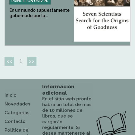
PRINCETON UNIV PR
En un mundo supuestamente
gobernado por la...
1
<<
>>
Información
adicional
Inicio
En el sitio web pronto
Novedades
habrá un total de más
de 10 millones de
Categorías
libros, que se
Contacto
cargarán
regularmente. Si
Política de
desea mantenerse al