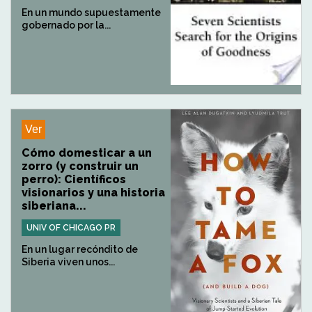
En un mundo supuestamente
gobernado por la...
Ver
Cómo domesticar a un
zorro (y construir un
perro): Científicos
visionarios y una historia
siberiana...
UNIV OF CHICAGO PR
En un lugar recóndito de
Siberia viven unos...