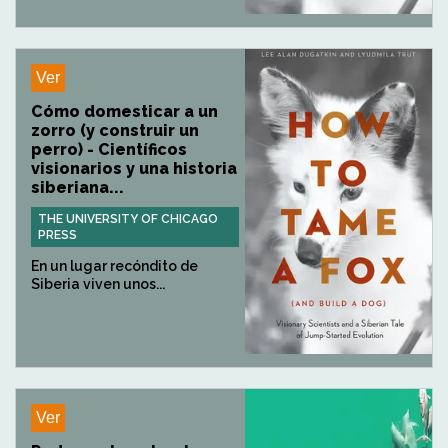
Ver
Cómo domesticar a un
zorro (y construir un
perro) - Científicos
visionarios y una historia
siberiana...
THE UNIVERSITY OF CHICAGO
PRESS
En un lugar recóndito de
Siberia viven unos...
Ver