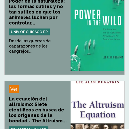
Poder en la naturaleza:
las formas sutiles y no
tan sutiles en que los
animales luchan por
controlar...
UNIV OF CHICAGO PR
Desde las guerras de
caparazones de los
cangrejos...
Ver
La ecuación del
altruismo: Siete
científicos en busca de
los orígenes de la
bondad - The Altruism...