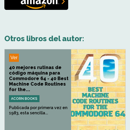
Otros libros del autor:
Ver
40 mejores rutinas de
código máquina para
Commodore 64 - 40 Best
Machine Code Routines
for the...
ACORN BOOKS
Publicada por primera vez en
1983, esta sencilla...