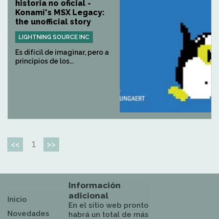
historia no oficial -
Konami's MSX Legacy:
the unofficial story
LIGHTNING SOURCE INC
Es difícil de imaginar, pero a
principios de los...
1
<<
>>
Información
adicional
Inicio
En el sitio web pronto
Novedades
habrá un total de más