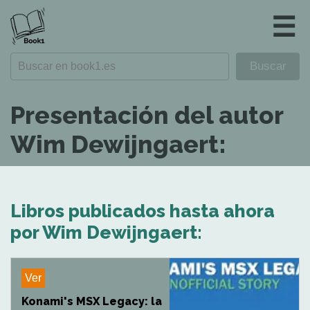
☰
Presentación del autor
Wim Dewijngaert:
Libros publicados hasta ahora
por Wim Dewijngaert:
Ver
Konami's MSX Legacy: la