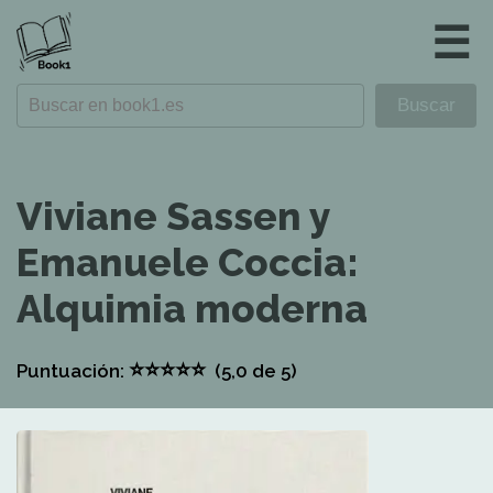
☰
Viviane Sassen y
Emanuele Coccia:
Alquimia moderna
⭐
⭐
⭐
⭐
⭐
Puntuación:
(5,0
de 5)