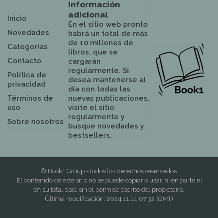
Información
adicional
Inicio
En el sitio web pronto
Novedades
habrá un total de más
de 10 millones de
Categorías
libros, que se
Contacto
cargarán
regularmente. Si
Política de
desea mantenerse al
privacidad
día con todas las
Términos de
nuevas publicaciones,
uso
visite el sitio
regularmente y
Sobre nosotros
busque novedades y
bestsellers.
© Book1 Group - todos los derechos reservados.
El contenido de este sitio no se puede copiar o usar, ni en parte ni
en su totalidad, sin el permiso escrito del propietario.
Última modificación: 2024.11.14 07:32 (GMT)