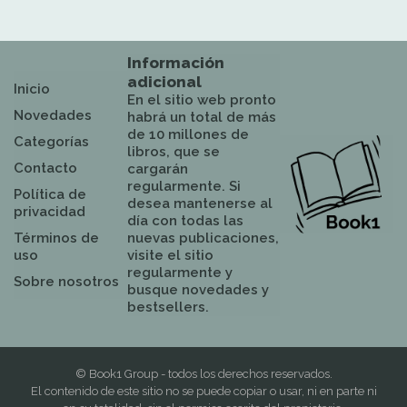
Información
adicional
Inicio
En el sitio web pronto
Novedades
habrá un total de más
de 10 millones de
Categorías
libros, que se
Contacto
cargarán
regularmente. Si
Política de
desea mantenerse al
privacidad
día con todas las
Términos de
nuevas publicaciones,
uso
visite el sitio
regularmente y
Sobre nosotros
busque novedades y
bestsellers.
© Book1 Group - todos los derechos reservados.
El contenido de este sitio no se puede copiar o usar, ni en parte ni