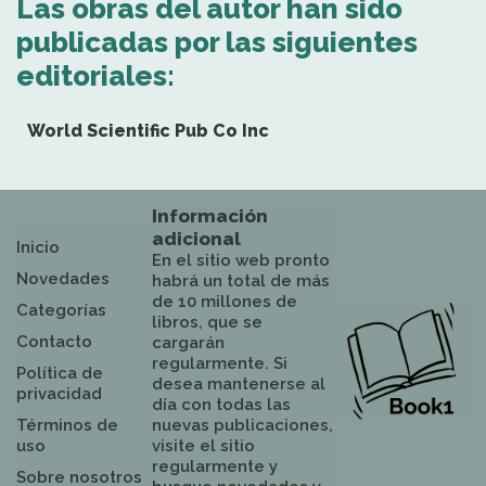
Las obras del autor han sido
publicadas por las siguientes
editoriales:
World Scientific Pub Co Inc
Información
adicional
Inicio
En el sitio web pronto
Novedades
habrá un total de más
de 10 millones de
Categorías
libros, que se
Contacto
cargarán
regularmente. Si
Política de
desea mantenerse al
privacidad
día con todas las
Términos de
nuevas publicaciones,
uso
visite el sitio
regularmente y
Sobre nosotros