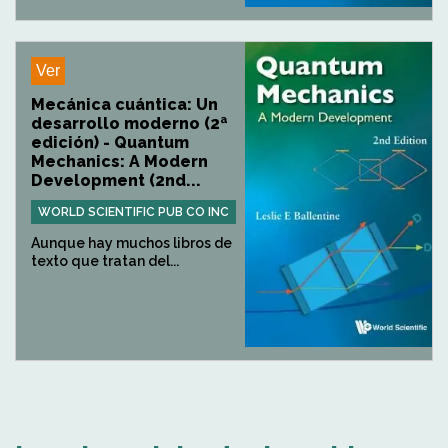
Ver
Mecánica cuántica: Un
desarrollo moderno (2ª
edición) - Quantum
Mechanics: A Modern
Development (2nd...
WORLD SCIENTIFIC PUB CO INC
Aunque hay muchos libros de
texto que tratan del...