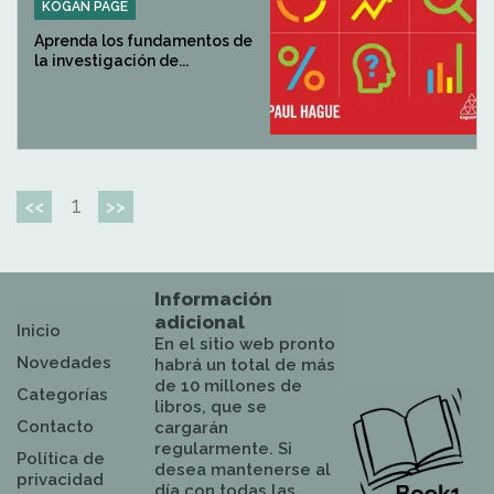
KOGAN PAGE
Aprenda los fundamentos de
la investigación de...
1
<<
>>
Información
adicional
Inicio
En el sitio web pronto
Novedades
habrá un total de más
de 10 millones de
Categorías
libros, que se
Contacto
cargarán
regularmente. Si
Política de
desea mantenerse al
privacidad
día con todas las