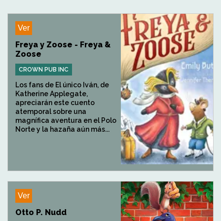
Ver
Freya y Zoose - Freya &
Zoose
CROWN PUB INC
Los fans de El único Iván, de
Katherine Applegate,
apreciarán este cuento
atemporal sobre una
magnífica aventura en el Polo
Norte y la hazaña aún más...
Ver
Otto P. Nudd