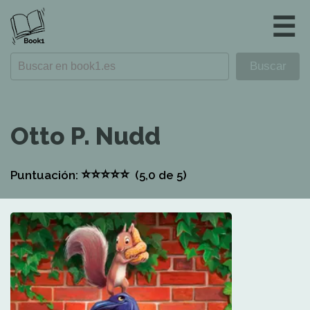
☰
Otto P. Nudd
⭐
⭐
⭐
⭐
⭐
Puntuación:
(5,0
de 5)