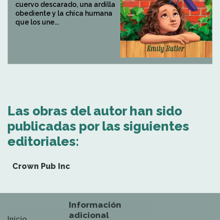
cuervo descarado, una ardilla
obediente y la chica humana
que los une...
Las obras del autor han sido
publicadas por las siguientes
editoriales:
Crown Pub Inc
Información
adicional
Inicio