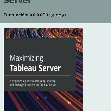
Server
⭐
⭐
⭐
⭐
⭐
Puntuación:
(4,4
de 5)