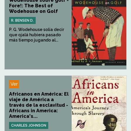
Wodehouse sobre golf -
Fore!: The Best of
Wodehouse on Golf
R. BENSEN D.
P. G. Wodehouse solía decir
que ojalá hubiera pasado
más tiempo jugando al...
Ver
Africanos en América: El
viaje de América a
través de la esclavitud -
Africans in America:
America's...
CHARLES JOHNSON