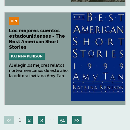
Ver
Los mejores cuentos
estadounidenses - The
Best American Short
Stories
KATRINA KENISON
Al elegir los mejores relatos
norteamericanos de este año,
la editora invitada Amy Tan...
1
···
<<
2
3
51
>>