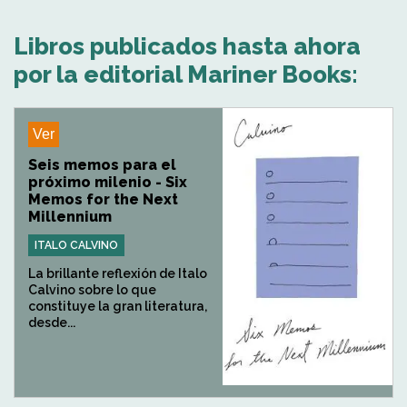
Libros publicados hasta ahora
por la editorial Mariner Books:
Ver
Seis memos para el
próximo milenio - Six
Memos for the Next
Millennium
ITALO CALVINO
La brillante reflexión de Italo
Calvino sobre lo que
constituye la gran literatura,
desde...