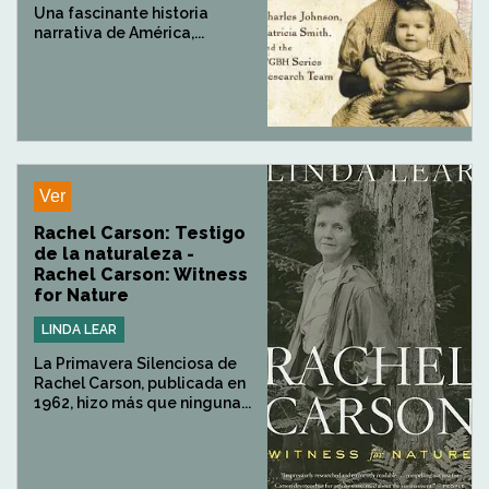
Una fascinante historia
narrativa de América,...
Ver
Rachel Carson: Testigo
de la naturaleza -
Rachel Carson: Witness
for Nature
LINDA LEAR
La Primavera Silenciosa de
Rachel Carson, publicada en
1962, hizo más que ninguna...