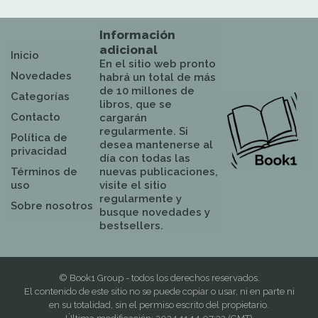
Información
adicional
Inicio
En el sitio web pronto
Novedades
habrá un total de más
de 10 millones de
Categorías
libros, que se
Contacto
cargarán
regularmente. Si
Política de
desea mantenerse al
privacidad
día con todas las
Términos de
nuevas publicaciones,
uso
visite el sitio
regularmente y
Sobre nosotros
busque novedades y
bestsellers.
© Book1 Group - todos los derechos reservados.
El contenido de este sitio no se puede copiar o usar, ni en parte ni
en su totalidad, sin el permiso escrito del propietario.