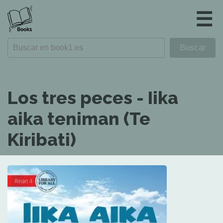
☰
Los tres peces - Iika
aika teniman (Te
Kiribati)