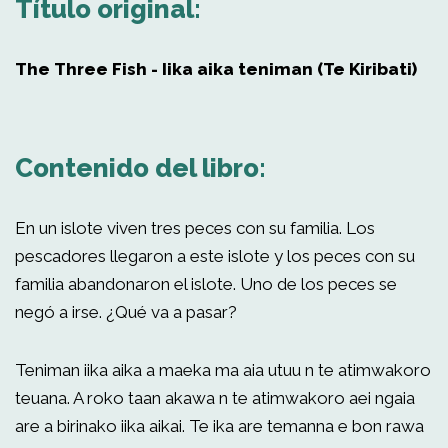
Título original:
The Three Fish - Iika aika teniman (Te Kiribati)
Contenido del libro:
En un islote viven tres peces con su familia. Los
pescadores llegaron a este islote y los peces con su
familia abandonaron el islote. Uno de los peces se
negó a irse. ¿Qué va a pasar?
Teniman iika aika a maeka ma aia utuu n te atimwakoro
teuana. A roko taan akawa n te atimwakoro aei ngaia
are a birinako iika aikai. Te ika are temanna e bon rawa