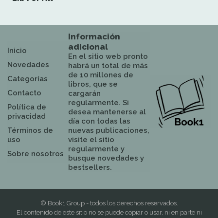
Información
adicional
Inicio
En el sitio web pronto
Novedades
habrá un total de más
de 10 millones de
Categorías
libros, que se
Contacto
cargarán
regularmente. Si
Política de
desea mantenerse al
privacidad
día con todas las
Términos de
nuevas publicaciones,
uso
visite el sitio
regularmente y
Sobre nosotros
busque novedades y
bestsellers.
© Book1 Group - todos los derechos reservados.
El contenido de este sitio no se puede copiar o usar, ni en parte ni