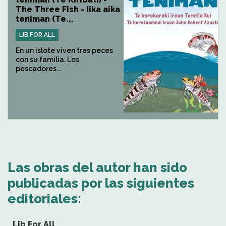
The Three Fish - Iika aika
teniman (Te...
LIB FOR ALL
En un islote viven tres peces
con su familia. Los
pescadores...
Las obras del autor han sido
publicadas por las siguientes
editoriales:
Lib For All