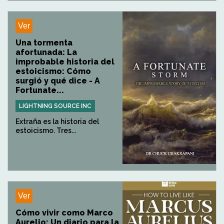
Ver
Una tormenta
afortunada: La
improbable historia del
estoicismo: Cómo
surgió y qué dice - A
Fortunate...
LIGHTNING SOURCE INC
Extraña es la historia del
estoicismo. Tres...
Ver
Cómo vivir como Marco
Aurelio: Un diario para la