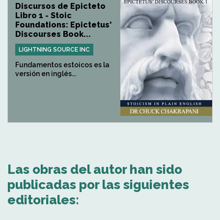
Discursos de Epicteto
Libro 1 - Stoic
Foundations: Epictetus'
Discourses Book...
LIGHTNING SOURCE INC
Fundamentos estoicos es la
versión en inglés...
Las obras del autor han sido
publicadas por las siguientes
editoriales: