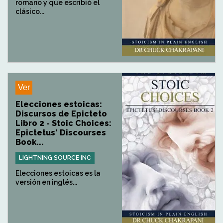
romano y que escribió el
clásico...
Ver
Elecciones estoicas:
Discursos de Epicteto
Libro 2 - Stoic Choices:
Epictetus' Discourses
Book...
LIGHTNING SOURCE INC
Elecciones estoicas es la
versión en inglés...