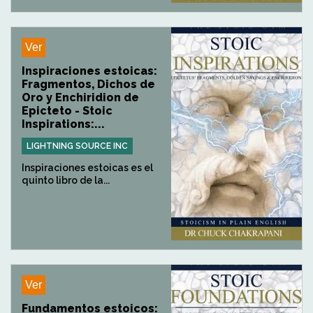
Ver
Inspiraciones estoicas:
Fragmentos, Dichos de
Oro y Enchiridion de
Epicteto - Stoic
Inspirations:...
LIGHTNING SOURCE INC
Inspiraciones estoicas es el
quinto libro de la...
Ver
Fundamentos estoicos: