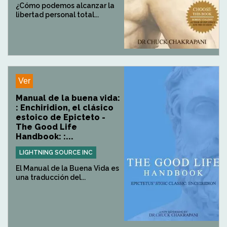
¿Cómo podemos alcanzar la
libertad personal total...
Ver
Manual de la buena vida:
: Enchiridion, el clásico
estoico de Epicteto -
The Good Life
Handbook: :...
LIGHTNING SOURCE INC
El Manual de la Buena Vida es
una traducción del...