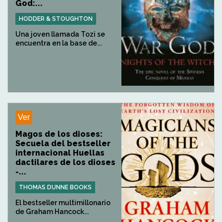
God:...
HODDER & STOUGHTON
Una joven llamada Tozi se
encuentra en la base de...
Ver
Magos de los dioses:
Secuela del bestseller
internacional Huellas
dactilares de los dioses
-...
THOMAS DUNNE BOOKS
El bestseller multimillonario
de Graham Hancock...