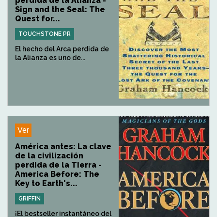
perdida de la Alianza -
Sign and the Seal: The
Quest for...
TOUCHSTONE PR
El hecho del Arca perdida de
la Alianza es uno de...
Ver
América antes: La clave
de la civilización
perdida de la Tierra -
America Before: The
Key to Earth's...
GRIFFIN
¡El bestseller instantáneo del