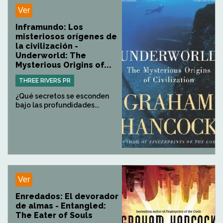
Ver
Inframundo: Los
misteriosos orígenes de
la civilización -
Underworld: The
Mysterious Origins of...
THREE RIVERS PR
¿Qué secretos se esconden
bajo las profundidades...
Ver
Enredados: El devorador
de almas - Entangled:
The Eater of Souls