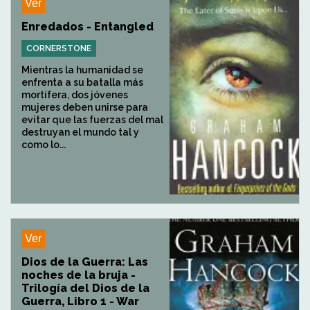
Ver
Enredados - Entangled
CORNERSTONE
Mientras la humanidad se
enfrenta a su batalla más
mortífera, dos jóvenes
mujeres deben unirse para
evitar que las fuerzas del mal
destruyan el mundo tal y
como lo...
Ver
Dios de la Guerra: Las
noches de la bruja -
Trilogía del Dios de la
Guerra, Libro 1 - War