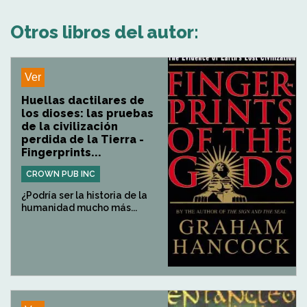
Otros libros del autor:
Ver
Huellas dactilares de
los dioses: las pruebas
de la civilización
perdida de la Tierra -
Fingerprints...
CROWN PUB INC
¿Podría ser la historia de la
humanidad mucho más...