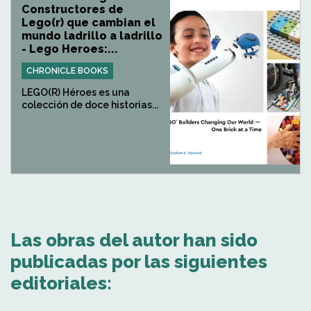
Constructores de
Lego(r) que cambian el
mundo ladrillo a ladrillo
- Lego Heroes:...
CHRONICLE BOOKS
LEGO(R) Héroes es una
colección de doce historias...
Las obras del autor han sido
publicadas por las siguientes
editoriales: