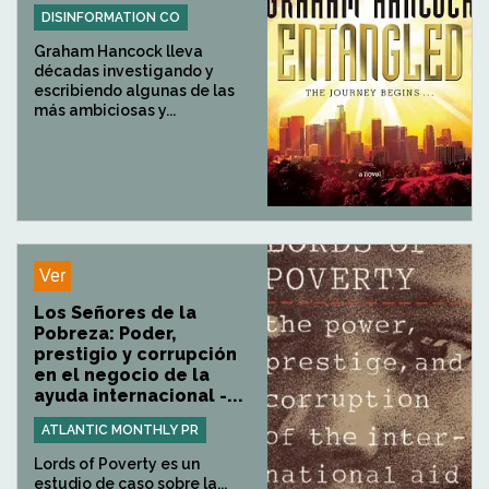
DISINFORMATION CO
Graham Hancock lleva
décadas investigando y
escribiendo algunas de las
más ambiciosas y...
Ver
Los Señores de la
Pobreza: Poder,
prestigio y corrupción
en el negocio de la
ayuda internacional -...
ATLANTIC MONTHLY PR
Lords of Poverty es un
estudio de caso sobre la...