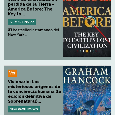
perdida de la Tierra -
America Before: The
Key to...
ST MARTINS PR
¡El bestseller instantáneo del
New York...
Ver
Visionario: Los
misteriosos orígenes de
la conciencia humana (la
edición definitiva de
Sobrenatural)...
NEW PAGE BOOKS