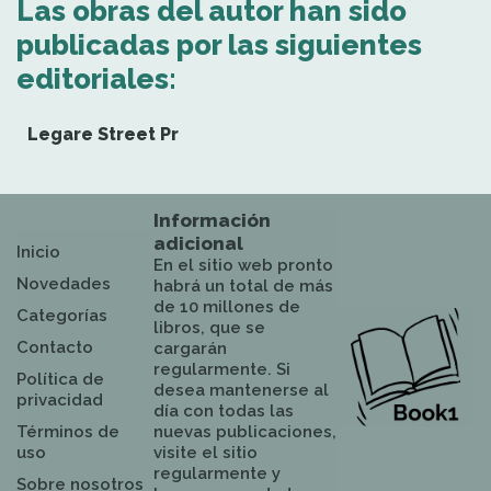
Las obras del autor han sido
publicadas por las siguientes
editoriales:
Legare Street Pr
Información
adicional
Inicio
En el sitio web pronto
Novedades
habrá un total de más
de 10 millones de
Categorías
libros, que se
Contacto
cargarán
regularmente. Si
Política de
desea mantenerse al
privacidad
día con todas las
Términos de
nuevas publicaciones,
uso
visite el sitio
regularmente y
Sobre nosotros