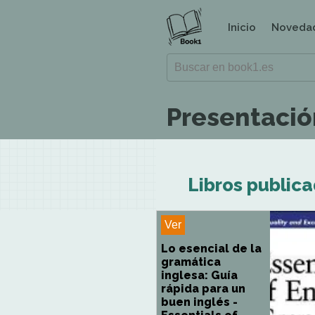
Inicio
Noveda
Presentació
Libros publica
Ver
Lo esencial de la
gramática
inglesa: Guía
rápida para un
buen inglés -