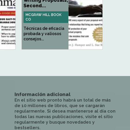
Writing Proposals,
Second...
MCGRAW HILL BOOK
CO
Técnicas de eficacia
probada y valiosos
consejos...
Información adicional
En el sitio web pronto habrá un total de más
de 10 millones de libros, que se cargarán
regularmente. Si desea mantenerse al día con
todas las nuevas publicaciones, visite el sitio
regularmente y busque novedades y
bestsellers.