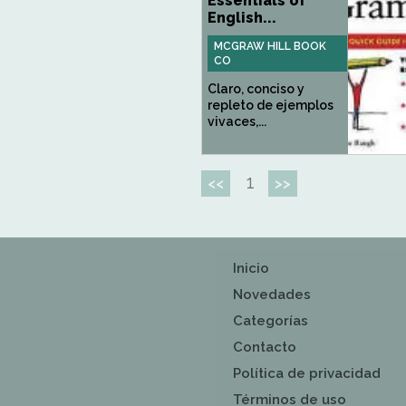
Essentials of
English...
MCGRAW HILL BOOK
CO
Claro, conciso y
repleto de ejemplos
vivaces,...
1
<<
>>
Inicio
Novedades
Categorías
Contacto
Política de privacidad
Términos de uso