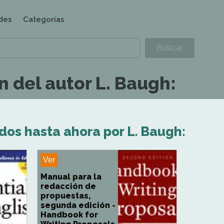
des
Categorías
n del autor L. Baugh:
dos hasta ahora por L. Baugh:
Ver
Manual para la
redacción de
propuestas,
segunda edición -
Handbook for