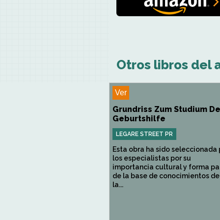
Otros libros del 
Ver
Grundriss Zum Studium De
Geburtshilfe
LEGARE STREET PR
Esta obra ha sido seleccionada 
los especialistas por su
importancia cultural y forma pa
de la base de conocimientos de
la...