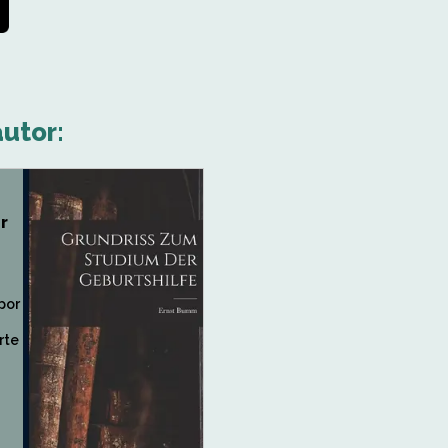
autor:
r
por
rte