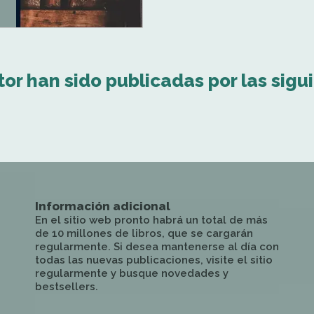
tor han sido publicadas por las sigu
Información adicional
En el sitio web pronto habrá un total de más
de 10 millones de libros, que se cargarán
regularmente. Si desea mantenerse al día con
todas las nuevas publicaciones, visite el sitio
regularmente y busque novedades y
bestsellers.