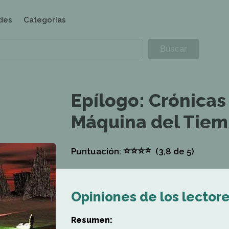
des
Categorías
Epílogo: Crónicas
Máquina del Tie
⭐
⭐
⭐
⭐
Puntuación:
(3,8
de 5)
Opiniones de los lector
Resumen: