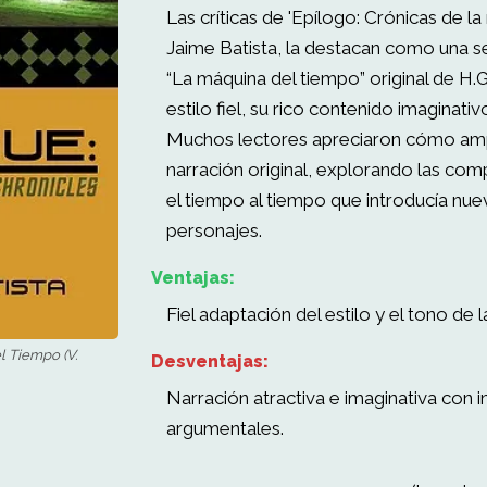
Las críticas de 'Epílogo: Crónicas de l
Jaime Batista, la destacan como una s
“La máquina del tiempo” original de H.G
estilo fiel, su rico contenido imaginativ
Muchos lectores apreciaron cómo ampl
narración original, explorando las comp
el tiempo al tiempo que introducía nu
personajes.
Ventajas:
Fiel adaptación del estilo y el tono de l
l Tiempo (V.
Desventajas:
Narración atractiva e imaginativa con i
argumentales.