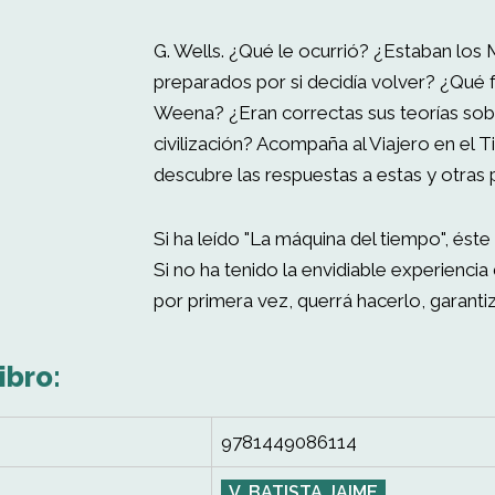
G. Wells. ¿Qué le ocurrió? ¿Estaban los
preparados por si decidía volver? ¿Qué 
Weena? ¿Eran correctas sus teorías sobr
civilización? Acompaña al Viajero en el T
descubre las respuestas a estas y otras 
Si ha leído "La máquina del tiempo", éste 
Si no ha tenido la envidiable experiencia
por primera vez, querrá hacerlo, garanti
ibro:
9781449086114
V. BATISTA JAIME