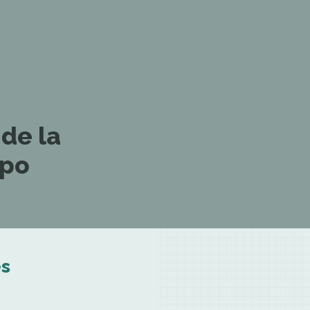
 de la
mpo
es