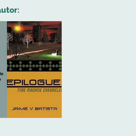
autor:
de
o