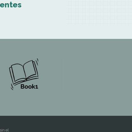
ientes
sin el