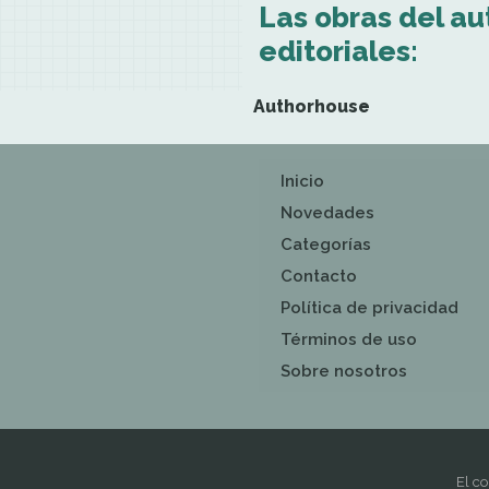
Las obras del au
editoriales:
Authorhouse
Inicio
Novedades
Categorías
Contacto
Política de privacidad
Términos de uso
Sobre nosotros
El co