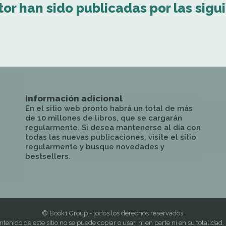
tor han sido publicadas por las sigu
Información adicional
En el sitio web pronto habrá un total de más
de 10 millones de libros, que se cargarán
regularmente. Si desea mantenerse al día con
todas las nuevas publicaciones, visite el sitio
regularmente y busque novedades y
bestsellers.
© Book1 Group - todos los derechos reservados.
ntenido de este sitio no se puede copiar o usar, ni en parte ni en su totalidad, 