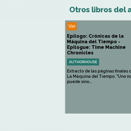
Otros libros del 
Ver
Epílogo: Crónicas de la
Máquina del Tiempo -
Epilogue: Time Machine
Chronicles
AUTHORHOUSE
Extracto de las páginas finales 
La Máquina del Tiempo. "Uno n
puede sino...