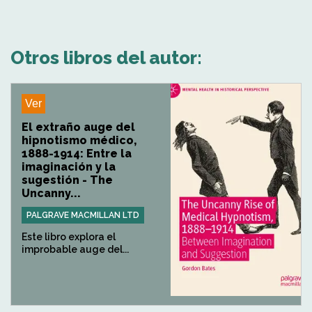
Otros libros del autor:
Ver
El extraño auge del
hipnotismo médico,
1888-1914: Entre la
imaginación y la
sugestión - The
Uncanny...
PALGRAVE MACMILLAN LTD
Este libro explora el
improbable auge del...