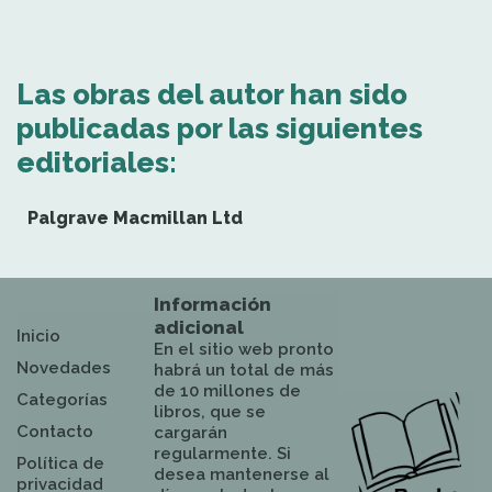
Las obras del autor han sido
publicadas por las siguientes
editoriales:
Palgrave Macmillan Ltd
Información
adicional
Inicio
En el sitio web pronto
Novedades
habrá un total de más
de 10 millones de
Categorías
libros, que se
Contacto
cargarán
regularmente. Si
Política de
desea mantenerse al
privacidad