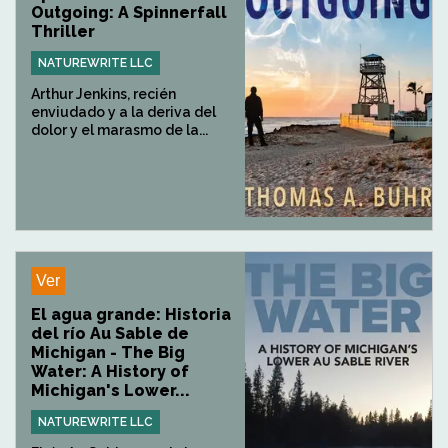
Outgoing: A Spinnerfall
Thriller
NATUREWRITE LLC
Arthur Jenkins, recién
enviudado y a la deriva del
dolor y el marasmo de la...
Ver
El agua grande: Historia
del río Au Sable de
Michigan - The Big
Water: A History of
Michigan's Lower...
NATUREWRITE LLC