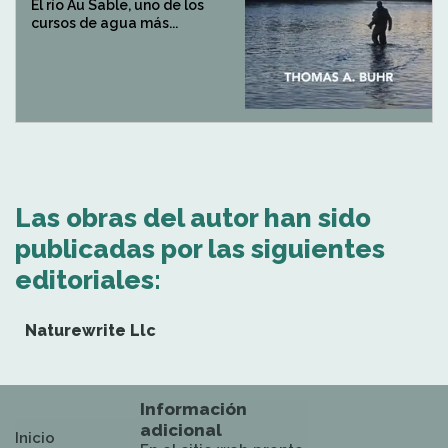
El río Au Sable, uno de los
cursos de agua más...
Las obras del autor han sido
publicadas por las siguientes
editoriales:
Naturewrite Llc
Información
adicional
Inicio