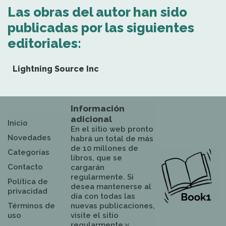
Las obras del autor han sido
publicadas por las siguientes
editoriales:
Lightning Source Inc
Información
adicional
Inicio
En el sitio web pronto
Novedades
habrá un total de más
de 10 millones de
Categorías
libros, que se
Contacto
cargarán
regularmente. Si
Política de
desea mantenerse al
privacidad
día con todas las
Términos de
nuevas publicaciones,
uso
visite el sitio
regularmente y