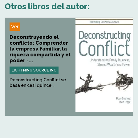
Otros libros del autor:
Ver
Deconstruyendo el
conflicto: Comprender
la empresa familiar, la
riqueza compartida y el
poder -...
LIGHTNING SOURCE INC
Deconstructing Conflict se
basa en casi quince...