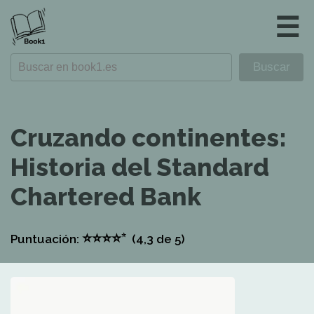
☰
Cruzando continentes:
Historia del Standard
Chartered Bank
⭐
⭐
⭐
⭐
⭐
Puntuación:
(4,3
de 5)