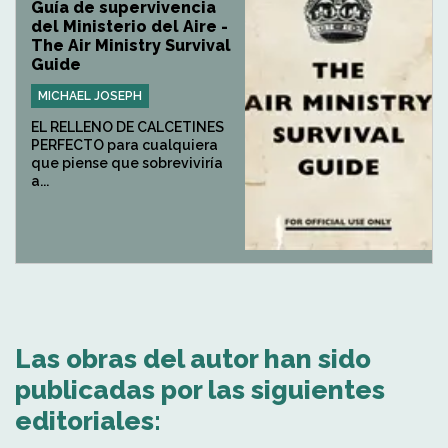
Guía de supervivencia
del Ministerio del Aire -
The Air Ministry Survival
Guide
MICHAEL JOSEPH
EL RELLENO DE CALCETINES
PERFECTO para cualquiera
que piense que sobreviviría
a...
Las obras del autor han sido
publicadas por las siguientes
editoriales: