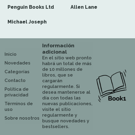
Penguin Books Ltd
Allen Lane
Michael Joseph
Información
adicional
Inicio
En el sitio web pronto
Novedades
habrá un total de más
de 10 millones de
Categorías
libros, que se
Contacto
cargarán
regularmente. Si
Política de
desea mantenerse al
privacidad
día con todas las
Términos de
nuevas publicaciones,
uso
visite el sitio
regularmente y
Sobre nosotros
busque novedades y
bestsellers.