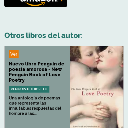
Otros libros del autor:
Ver
Nuevo libro Penguin de
poesía amorosa - New
Penguin Book of Love
Poetry
PENGUIN BOOKS LTD
Una antología de poemas
que representa las
inmutables respuestas del
hombre a las...