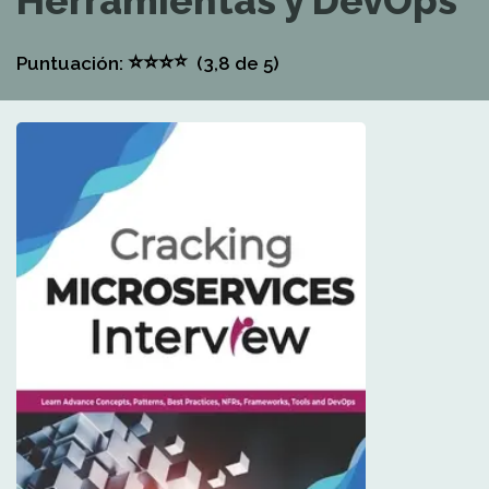
Herramientas y DevOps
⭐
⭐
⭐
⭐
Puntuación:
(3,8
de 5)