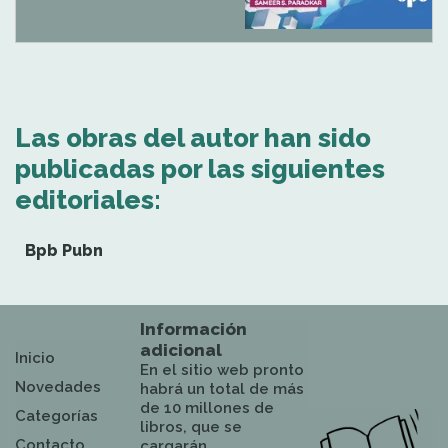
Las obras del autor han sido
publicadas por las siguientes
editoriales:
Bpb Pubn
Información
adicional
Inicio
En el sitio web pronto
Novedades
habrá un total de más
de 10 millones de
Categorías
libros, que se
Contacto
cargarán