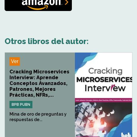
Otros libros del autor:
Ver
Cracking Microservices
Interview: Aprende
Conceptos Avanzados,
Patrones, Mejores
Prácticas, NFRs,...
BPB PUBN
Mina de oro de preguntas y
respuestas de...