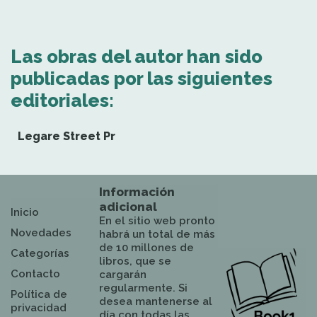
Las obras del autor han sido
publicadas por las siguientes
editoriales:
Legare Street Pr
Información
adicional
Inicio
En el sitio web pronto
Novedades
habrá un total de más
de 10 millones de
Categorías
libros, que se
Contacto
cargarán
regularmente. Si
Política de
desea mantenerse al
privacidad
día con todas las