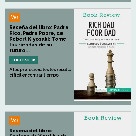
Ver
Reseña del libro: Padre
Rico, Padre Pobre, de
Robert Kiyosaki: Tome
las riendas de su
futuro...
KLINCKSIECK
A los profesionales les resulta
difícil encontrar tiempo...
Ver
Reseña del libro: