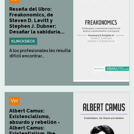
Reseña del libro:
Freakonomics, de
Steven D. Levitt y
Stephen J. Dubner:
Desafiar la sabiduría...
KLINCKSIECK
A los profesionales les resulta
difícil encontrar...
Ver
Albert Camus:
Existencialismo,
absurdo y rebelión -
Albert Camus:
Existentialism, the