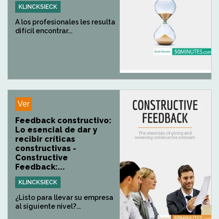
KLINCKSIECK
A los profesionales les resulta
difícil encontrar...
Ver
Feedback constructivo:
Lo esencial de dar y
recibir críticas
constructivas -
Constructive
Feedback:...
KLINCKSIECK
¿Listo para llevar su empresa
al siguiente nivel?...