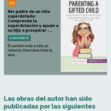
Ver
Ser padre de un niño
superdotado:
Comprenda la
superdotación y ayude a
su hijo a prosperar -...
KLINCKSIECK
El cambio está a sólo 50
minutos. Descubra todo lo
que...
Las obras del autor han sido
publicadas por las siguientes