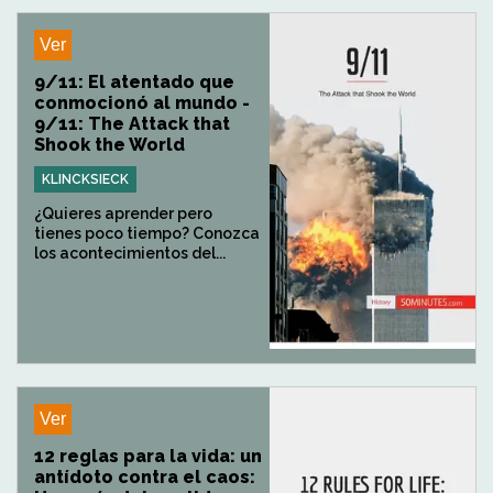
Ver
9/11: El atentado que
conmocionó al mundo -
9/11: The Attack that
Shook the World
KLINCKSIECK
¿Quieres aprender pero
tienes poco tiempo? Conozca
los acontecimientos del...
Ver
12 reglas para la vida: un
antídoto contra el caos: