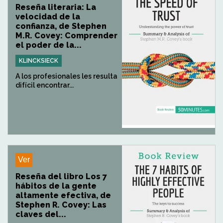
Reseña literaria: La
velocidad de la
confianza, de Stephen
M.R. Covey: Comprender
el poder de la...
KLINCKSIECK
A los profesionales les resulta
difícil encontrar...
Ver
Reseña del libro Los 7
hábitos de la gente
altamente efectiva, de
Stephen R. Covey: Las
claves del...