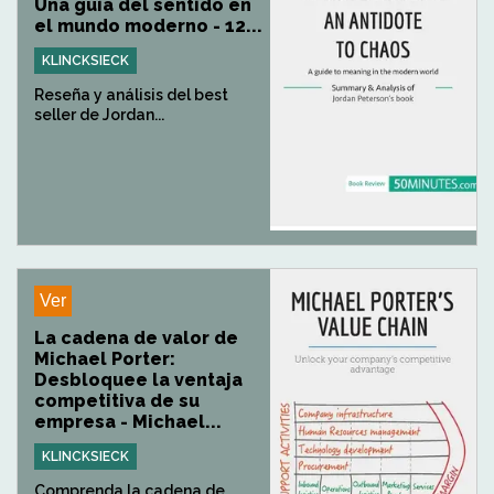
Una guía del sentido en
el mundo moderno - 12...
KLINCKSIECK
Reseña y análisis del best
seller de Jordan...
Ver
La cadena de valor de
Michael Porter:
Desbloquee la ventaja
competitiva de su
empresa - Michael...
KLINCKSIECK
Comprenda la cadena de