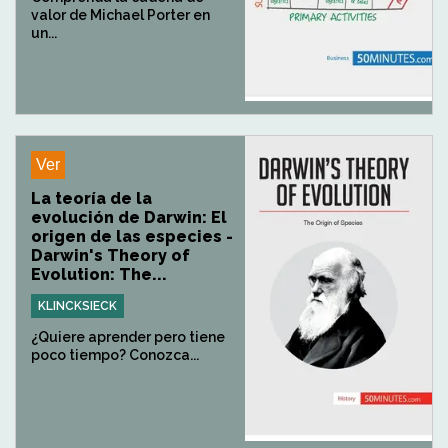
valor de Michael Porter en
un...
Ver
La teoría de la
evolución de Darwin: El
origen de las especies -
Darwin's Theory of
Evolution: The...
KLINCKSIECK
¿Quiere aprender pero tiene
poco tiempo? Conozca...