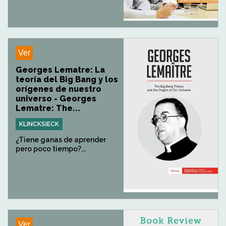
Ver
Georges Lematre: La
teoría del Big Bang y los
orígenes de nuestro
universo - Georges
Lematre: The...
KLINCKSIECK
¿Tiene ganas de aprender
pero poco tiempo?...
Ver