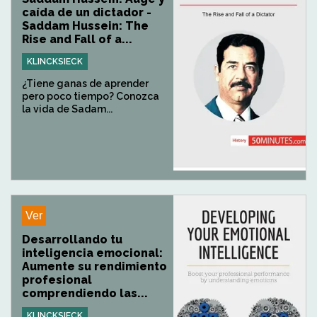
caída de un dictador -
Saddam Hussein: The
Rise and Fall of a...
KLINCKSIECK
¿Tiene ganas de aprender
pero poco tiempo? Conozca
la vida de Sadam...
Ver
Desarrollando tu
inteligencia emocional:
Aumente su rendimiento
profesional
comprendiendo las...
KLINCKSIECK