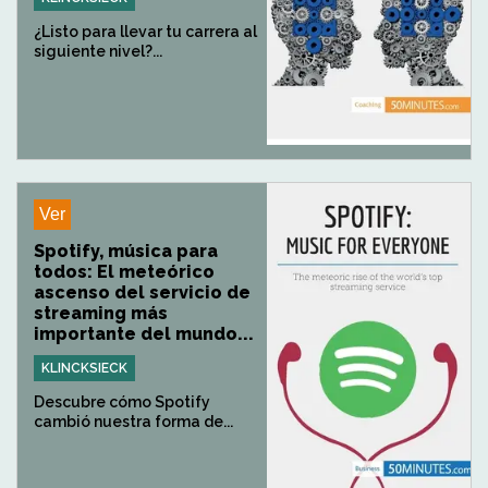
¿Listo para llevar tu carrera al
siguiente nivel?...
Ver
Spotify, música para
todos: El meteórico
ascenso del servicio de
streaming más
importante del mundo...
KLINCKSIECK
Descubre cómo Spotify
cambió nuestra forma de...