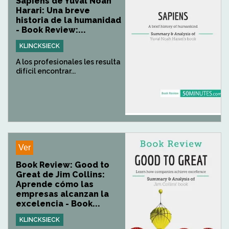
Sapiens de Yuval Noah
Harari: Una breve
historia de la humanidad
- Book Review:...
KLINCKSIECK
A los profesionales les resulta
difícil encontrar...
Ver
Book Review: Good to
Great de Jim Collins:
Aprende cómo las
empresas alcanzan la
excelencia - Book...
KLINCKSIECK