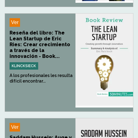
Ver
Reseña del libro: The
Lean Startup de Eric
Ries: Crear crecimiento
a través de la
innovación - Book...
KLINCKSIECK
A los profesionales les resulta
difícil encontrar...
Ver
Saddam Hussein: Auge y