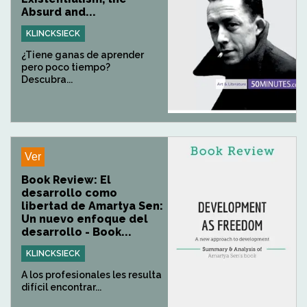
Absurd and...
KLINCKSIECK
¿Tiene ganas de aprender
pero poco tiempo?
Descubra...
Ver
Book Review: El
desarrollo como
libertad de Amartya Sen:
Un nuevo enfoque del
desarrollo - Book...
KLINCKSIECK
A los profesionales les resulta
difícil encontrar...