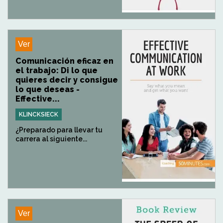
Ver
Comunicación eficaz en
el trabajo: Di lo que
quieres decir y consigue
lo que deseas -
Effective...
KLINCKSIECK
¿Preparado para llevar tu
carrera al siguiente...
Ver