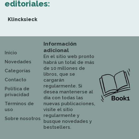
editoriales:
Klincksieck
Información
adicional
Inicio
En el sitio web pronto
Novedades
habrá un total de más
de 10 millones de
Categorías
libros, que se
Contacto
cargarán
regularmente. Si
Política de
desea mantenerse al
privacidad
día con todas las
Términos de
nuevas publicaciones,
uso
visite el sitio
regularmente y
Sobre nosotros
busque novedades y
bestsellers.