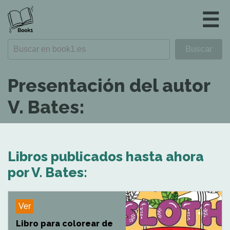
☰
Presentación del autor
V. Bates:
Libros publicados hasta ahora
por V. Bates:
Ver
Libro para colorear de