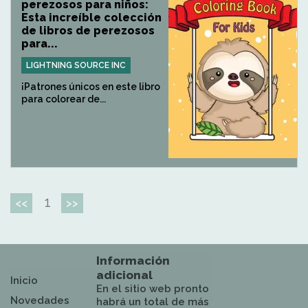
perezosos para niños:
Esta increíble colección
de libros de perezosos
para...
LIGHTNING SOURCE INC
¡Patrones únicos en este libro
para colorear de...
1
<<
>>
Información
adicional
Inicio
En el sitio web pronto
Novedades
habrá un total de más