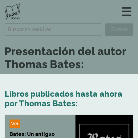
☰
Presentación del autor
Thomas Bates:
Libros publicados hasta ahora
por Thomas Bates:
Ver
Bates: Un antiguo