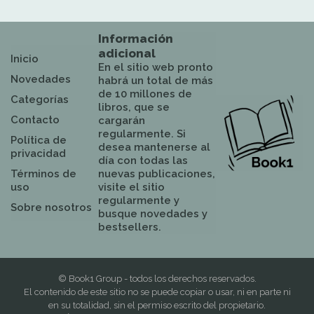
Información
adicional
Inicio
En el sitio web pronto
Novedades
habrá un total de más
de 10 millones de
Categorías
libros, que se
Contacto
cargarán
regularmente. Si
Política de
desea mantenerse al
privacidad
día con todas las
Términos de
nuevas publicaciones,
uso
visite el sitio
regularmente y
Sobre nosotros
busque novedades y
bestsellers.
© Book1 Group - todos los derechos reservados.
El contenido de este sitio no se puede copiar o usar, ni en parte ni
en su totalidad, sin el permiso escrito del propietario.