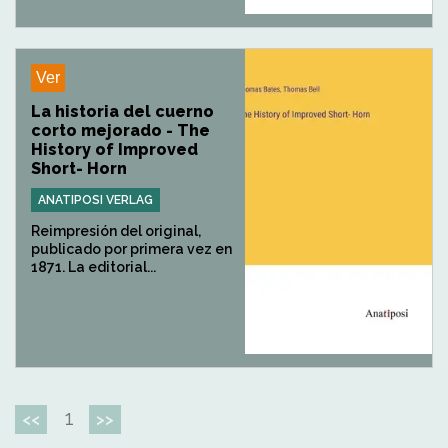
Ver
La historia del cuerno
corto mejorado - The
History of Improved
Short- Horn
ANATIPOSI VERLAG
Reimpresión del original,
publicado por primera vez en
1871. La editorial...
1
<<
>>