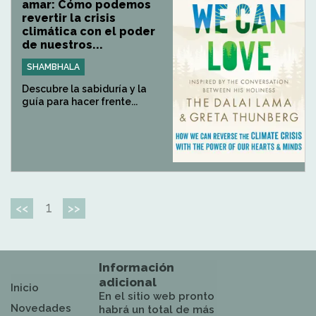
amar: Cómo podemos
revertir la crisis
climática con el poder
de nuestros...
SHAMBHALA
Descubre la sabiduría y la
guía para hacer frente...
1
<<
>>
Información
adicional
Inicio
En el sitio web pronto
Novedades
habrá un total de más