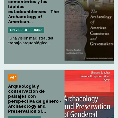
cementerios y las
lápidas
estadounidenses - The
Archaeology of
American...
UNIV PR OF FLORIDA
"Una visión magistral del
trabajo arqueológico...
Ver
Arqueología y
conservación de
paisajes con
perspectiva de género -
Archaeology and
Preservation of...