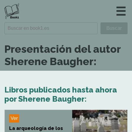
☰
Presentación del autor
Sherene Baugher:
Libros publicados hasta ahora
por Sherene Baugher:
Ver
La arqueología de los