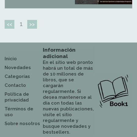
1
<<
>>
Información
adicional
Inicio
En el sitio web pronto
Novedades
habrá un total de más
de 10 millones de
Categorías
libros, que se
Contacto
cargarán
regularmente. Si
Política de
desea mantenerse al
privacidad
día con todas las
Términos de
nuevas publicaciones,
uso
visite el sitio
regularmente y
Sobre nosotros
busque novedades y
bestsellers.