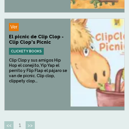
Ver
El picnic de Clip Clop -
Clip Clop's Picnic
CLICKETY BOOKS
Clip Clop y sus amigos Hip
Hop el conejito, Yip Yap el
perrito y Flip Flap el pájaro se
van de picnic. Clip clop,
clippety clop...
1
<<
>>