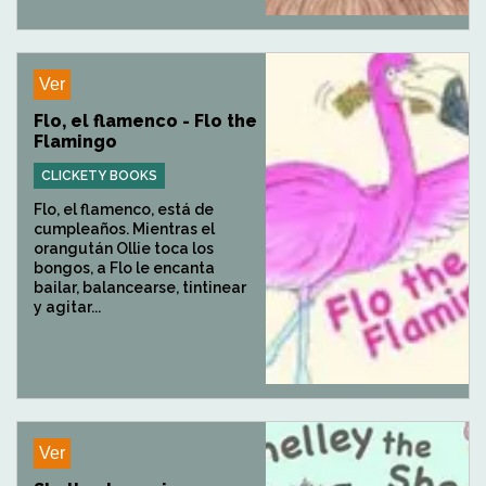
Ver
Flo, el flamenco - Flo the
Flamingo
CLICKETY BOOKS
Flo, el flamenco, está de
cumpleaños. Mientras el
orangután Ollie toca los
bongos, a Flo le encanta
bailar, balancearse, tintinear
y agitar...
Ver