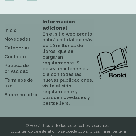
Información
adicional
Inicio
En el sitio web pronto
Novedades
habrá un total de más
de 10 millones de
Categorías
libros, que se
Contacto
cargarán
regularmente. Si
Política de
desea mantenerse al
privacidad
día con todas las
Términos de
nuevas publicaciones,
uso
visite el sitio
regularmente y
Sobre nosotros
busque novedades y
bestsellers.
© Book1 Group - todos los derechos reservados.
El contenido de este sitio no se puede copiar o usar, ni en parte ni