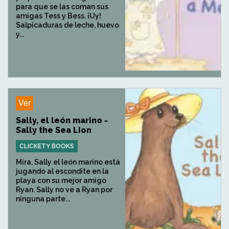
para que se las coman sus
amigas Tess y Bess. ¡Uy!
Salpicaduras de leche, huevo
y...
Ver
Sally, el león marino -
Sally the Sea Lion
CLICKETY BOOKS
Mira, Sally el león marino está
jugando al escondite en la
playa con su mejor amigo
Ryan. Sally no ve a Ryan por
ninguna parte...