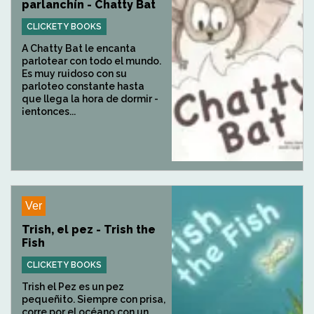
parlanchín - Chatty Bat
CLICKETY BOOKS
A Chatty Bat le encanta
parlotear con todo el mundo.
Es muy ruidoso con su
parloteo constante hasta
que llega la hora de dormir -
¡entonces...
Ver
Trish, el pez - Trish the
Fish
CLICKETY BOOKS
Trish el Pez es un pez
pequeñito. Siempre con prisa,
corre por el océano con un