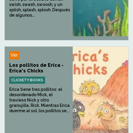
swish, swash, swoosh, y un
splish, splash, splosh. Después
de algunos...
Ver
Los pollitos de Erica -
Erica's Chicks
CLICKETY BOOKS
Erica tiene tres pollitos: el
desordenado Mick, el
travieso Nick y otro
granujilla, Rick. Mientras Erica
duerme al sol, los pollitos se...