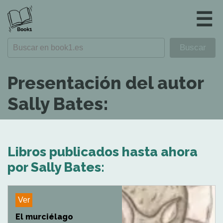
☰
Presentación del autor
Sally Bates:
Libros publicados hasta ahora
por Sally Bates:
Ver
El murciélago