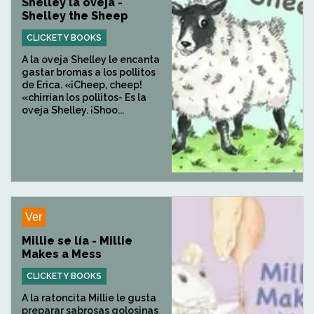
Shelley la oveja -
Shelley the Sheep
CLICKETY BOOKS
A la oveja Shelley le encanta
gastar bromas a los pollitos
de Erica. «¡Cheep, cheep!
«chirrían los pollitos- Es la
oveja Shelley. ¡Shoo...
Ver
Millie se lía - Millie
Makes a Mess
CLICKETY BOOKS
A la ratoncita Millie le gusta
preparar sabrosas golosinas