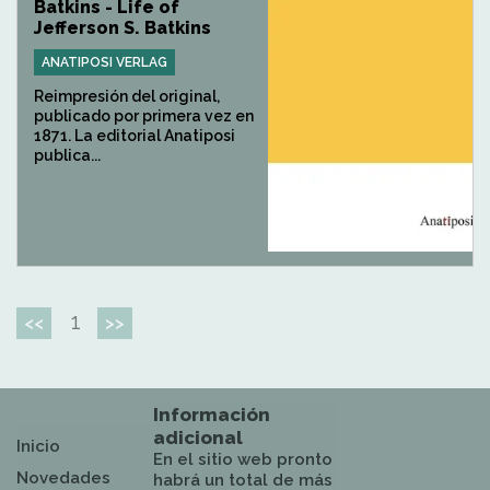
Batkins - Life of
Jefferson S. Batkins
ANATIPOSI VERLAG
Reimpresión del original,
publicado por primera vez en
1871. La editorial Anatiposi
publica...
1
<<
>>
Información
adicional
Inicio
En el sitio web pronto
Novedades
habrá un total de más