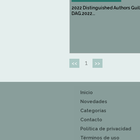
2022 Distinguished Authors Guil
DAG.2022...
1
<<
>>
Inicio
Novedades
Categorías
Contacto
Política de privacidad
Términos de uso