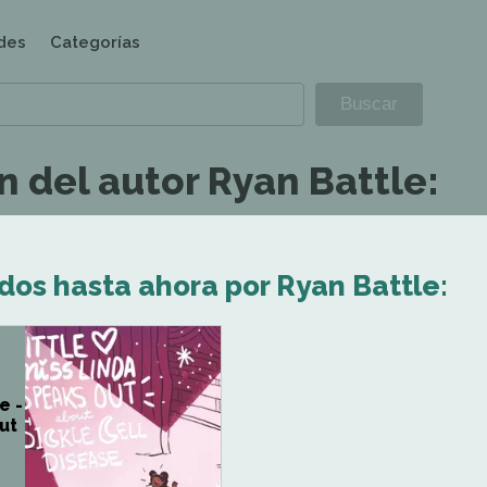
des
Categorías
 del autor Ryan Battle:
dos hasta ahora por Ryan Battle:
e -
ut