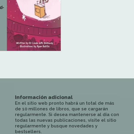
d-
Información adicional
En el sitio web pronto habrá un total de más
de 10 millones de libros, que se cargarán
regularmente. Si desea mantenerse al día con
todas las nuevas publicaciones, visite el sitio
regularmente y busque novedades y
bestsellers.