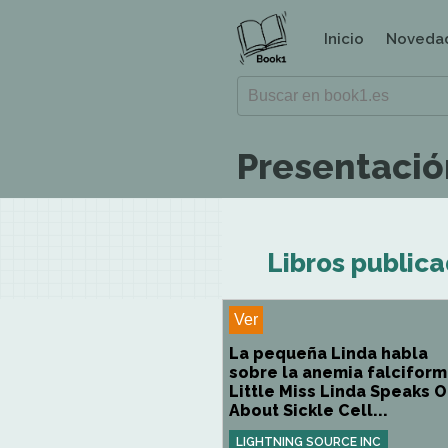
Inicio
Noveda
Presentación
Libros publica
Ver
La pequeña Linda habla
sobre la anemia falciform
Little Miss Linda Speaks O
About Sickle Cell...
LIGHTNING SOURCE INC