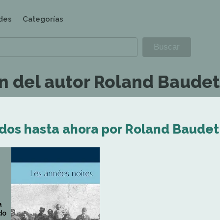
des
Categorías
n del autor Roland Baudet
ados hasta ahora por Roland Baudet
a
do