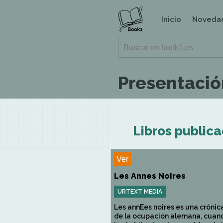
Inicio
Noveda
Presentació
Libros public
Ver
Les Annes Noires
URTEXT MEDIA
Les annEes noires es una crónic
de la ocupación alemana, cuan