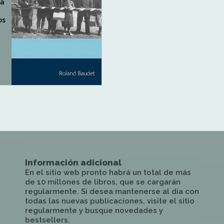
la
os
Información adicional
En el sitio web pronto habrá un total de más
de 10 millones de libros, que se cargarán
regularmente. Si desea mantenerse al día con
todas las nuevas publicaciones, visite el sitio
regularmente y busque novedades y
bestsellers.