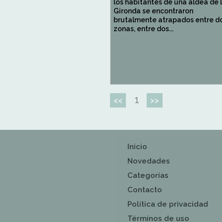
los habitantes de una aldea de 
Gironda se encontraron
brutalmente atrapados entre d
zonas, entre dos...
1
<<
>>
Inicio
Novedades
Categorías
Contacto
Política de privacidad
Términos de uso