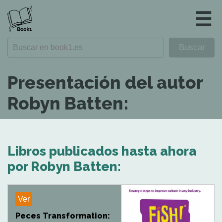
☰
Presentación del autor
Robyn Batten:
Libros publicados hasta ahora
por Robyn Batten:
Ver
Peces Transformation: