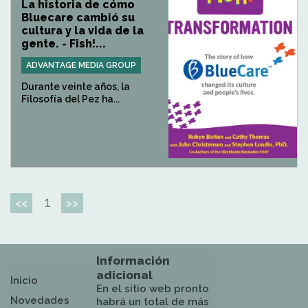
La historia de cómo
Bluecare cambió su
cultura y la vida de la
gente. - Fish!...
ADVANTAGE MEDIA GROUP
Durante veinte años, la
Filosofía del Pez ha...
1
<<
>>
Información
adicional
Inicio
En el sitio web pronto
Novedades
habrá un total de más