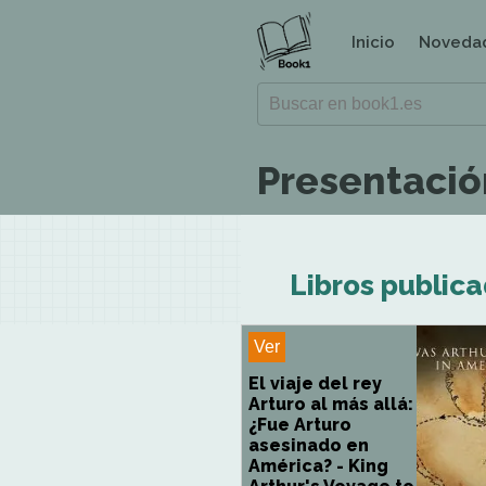
Inicio
Noveda
Presentació
Libros public
Ver
El viaje del rey
Arturo al más allá:
¿Fue Arturo
asesinado en
América? - King