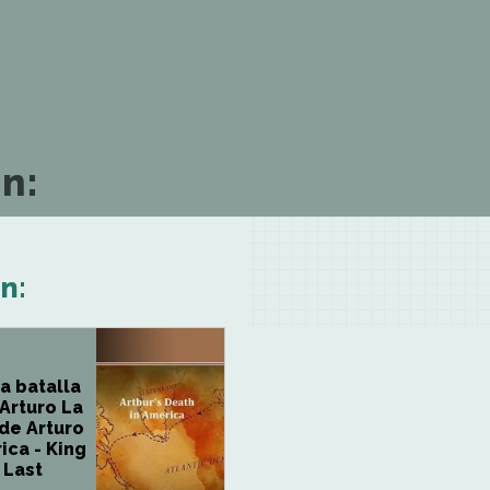
n:
n:
a batalla
 Arturo La
de Arturo
ica - King
 Last