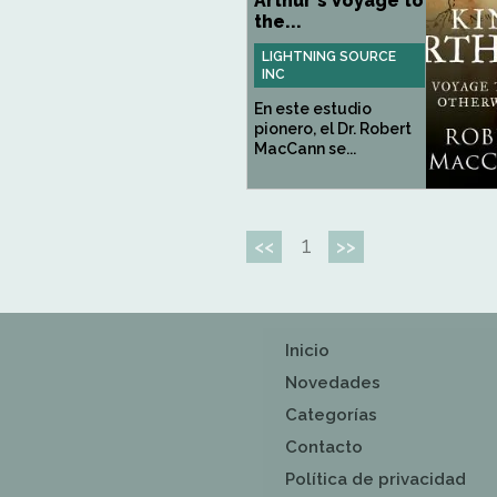
Arthur's Voyage to
the...
LIGHTNING SOURCE
INC
En este estudio
pionero, el Dr. Robert
MacCann se...
1
<<
>>
Inicio
Novedades
Categorías
Contacto
Política de privacidad