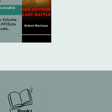
.
NG SOURCE
: Estuche
 PPCEste
udio...