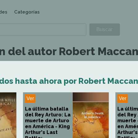
des
Categorías
n del autor Robert Maccan
ados hasta ahora por Robert Maccan
Ver
Ver
La última batalla
La últim
del Rey Arturo: La
del Rey
muerte de Arturo
muerte 
en América - King
en Amér
Arthur's Last
Arthur's