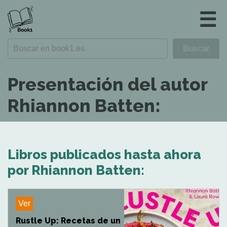
☰
Presentación del autor
Rhiannon Batten:
Libros publicados hasta ahora
por Rhiannon Batten:
Ver
Rustle Up: Recetas de un