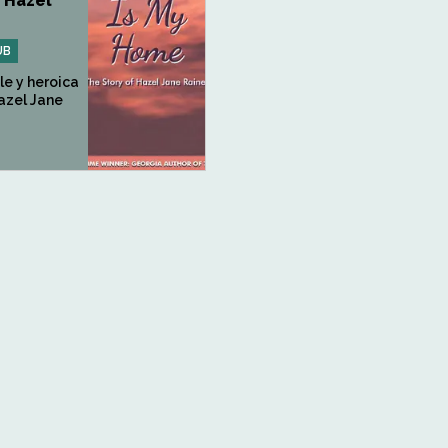
f Hazel
UB
le y heroica
azel Jane