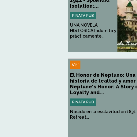
1942 - Splendid
Isolation:...
PINATA PUB
UNA NOVELA
HISTÓRICA.Indómita y
prácticamente...
Ver
El Honor de Neptuno: Una
historia de lealtad y amor 
Neptune's Honor: A Story 
Loyalty and...
PINATA PUB
Nacido en la esclavitud en 1831
Retreat...