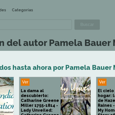
des
Categorías
n del autor Pamela Bauer 
ados hasta ahora por Pamela Bauer 
Ver
Ver
La dama al
El cielo
descubierto:
hogar: l
Catharine Greene
de Haze
Miller 1755-1814 -
Raines -
Lady Unveiled:
My Hom