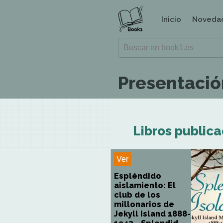
Inicio
Noveda
Presentació
Libros public
Ver
Espléndido
aislamiento: El
club de los
millonarios de
Jekyll Island 1888-