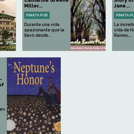
Catharine Greene
Story o
Miller...
Jane...
PINATA PUB
PINATA P
Durante una vida
La increíb
apasionante que la
vida de H
llevó desde...
Raines,...
-
of
 en