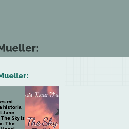
Mueller:
Mueller:
 es mi
a historia
l Jane
 The Sky Is
e: The