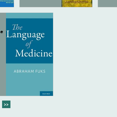
de
>>