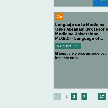
Ver
Lenguaje de la Medicina
(Fuks Abraham (Profesor 
Medicina Universidad
McGill)) - Language of...
ABRAHAM FUKS
El lenguaje ejerce un poderoso
impacto en la...
1
···
<<
2
3
17