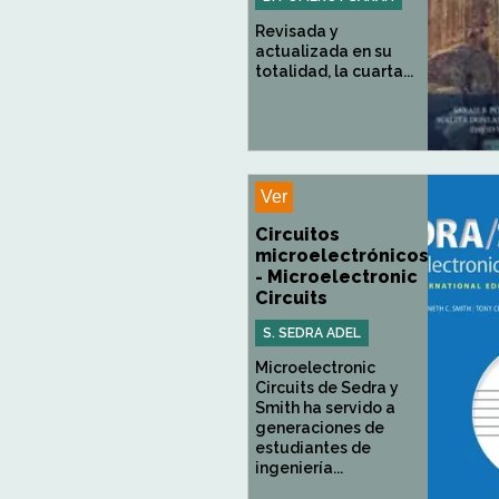
Revisada y
actualizada en su
totalidad, la cuarta...
Ver
Circuitos
microelectrónicos
- Microelectronic
Circuits
S. SEDRA ADEL
Microelectronic
Circuits de Sedra y
Smith ha servido a
generaciones de
estudiantes de
ingeniería...