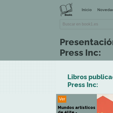
Inicio
Noveda
Presentación
Press Inc:
Libros publica
Press Inc:
Ver
Mundos artísticos
de élite -