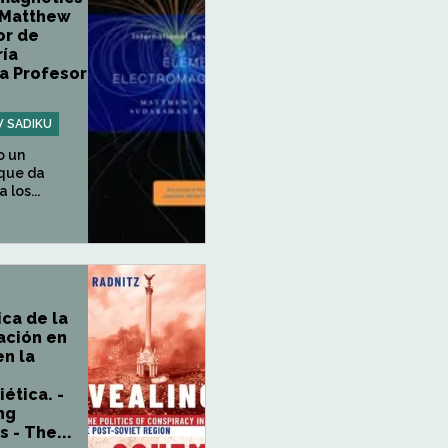
 Matthew
or de
ría
ca Profesor
 SADIKU
o un
que da
 los...
ica de la
ación en
en la
ética. -
ng
 - The...