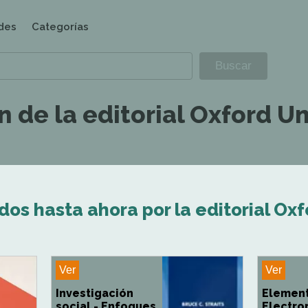
des
Categorías
 de la editorial Oxford Un
dos hasta ahora por la editorial Oxf
Ver
Ver
Investigación
Element
social - Enfoques
Electro