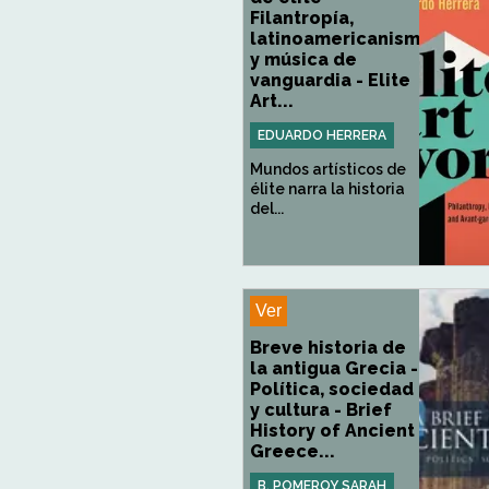
Filantropía,
latinoamericanismo
y música de
vanguardia - Elite
Art...
EDUARDO HERRERA
Mundos artísticos de
élite narra la historia
del...
Ver
Breve historia de
la antigua Grecia -
Política, sociedad
y cultura - Brief
History of Ancient
Greece...
B. POMEROY SARAH