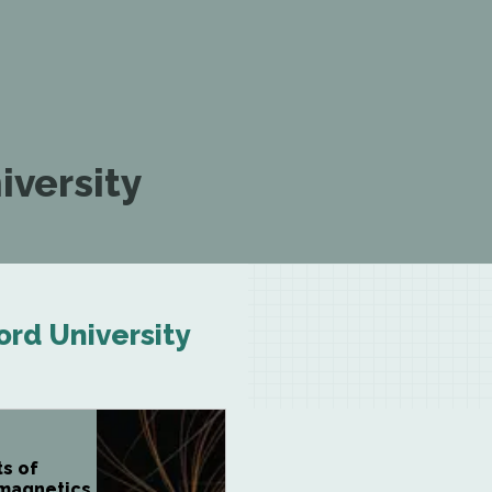
iversity
ord University
s of
magnetics