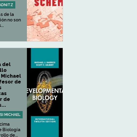
ADNITZ
s de la
ión no son
..
a del
llo
i Michael
ofesor de
s
cas
r de
...
ESI MICHAEL
cima
e Biología
ollo de...