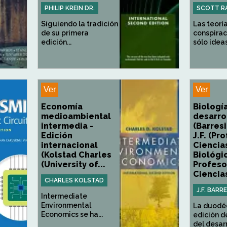
PHILIP KREIN DR.
SCOTT R
Siguiendo la tradición
Las teoría
de su primera
conspirac
edición...
sólo ideas.
Ver
Ver
Economía
Biologí
medioambiental
desarro
intermedia -
(Barres
Edición
J.F. (Pr
internacional
Ciencia
(Kolstad Charles
Biológi
(University of...
Profeso
Ciencias
CHARLES KOLSTAD
J.F. BARR
Intermediate
Environmental
La duodé
Economics se ha...
edición d
del desarr