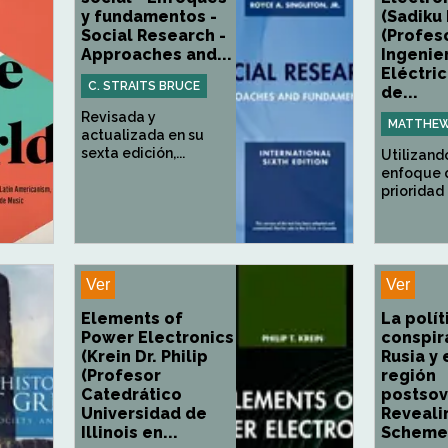
y fundamentos -
(Sadiku
Social Research -
(Profes
Approaches and...
Ingenie
Eléctri
C. STRAITS BRUCE
de...
Revisada y
MATTHEW
actualizada en su
sexta edición,...
Utilizand
enfoque 
prioridad a
Ver
Ver
Elements of
La polít
Power Electronics
conspir
(Krein Dr. Philip
Rusia y 
(Profesor
región
Catedrático
postsovi
Universidad de
Reveali
Illinois en...
Schemes