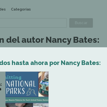
des
Categorías
n del autor Nancy Bates:
ados hasta ahora por Nancy Bates:
:
s