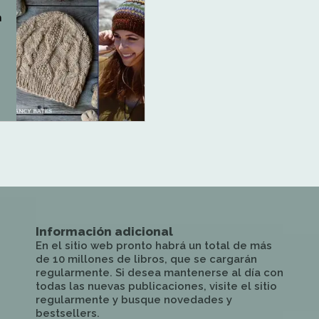
n
Información adicional
En el sitio web pronto habrá un total de más
de 10 millones de libros, que se cargarán
regularmente. Si desea mantenerse al día con
todas las nuevas publicaciones, visite el sitio
regularmente y busque novedades y
bestsellers.