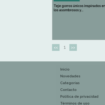
Teje gorros únicos inspirados e
los asombrosos y...
1
<<
>>
Inicio
Novedades
Categorías
Contacto
Política de privacidad
Términos de uso