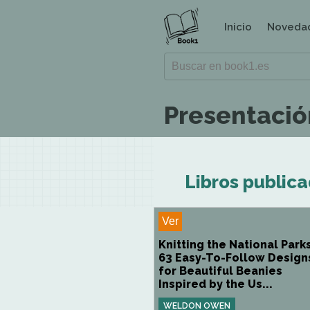
Inicio
Noveda
Presentació
Libros public
Ver
Knitting the National Parks
63 Easy-To-Follow Design
for Beautiful Beanies
Inspired by the Us...
WELDON OWEN