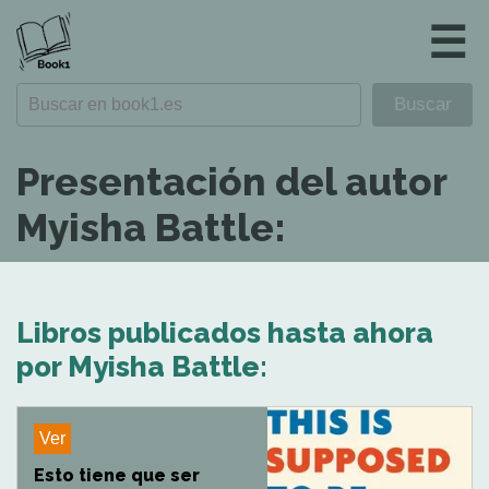
☰
Presentación del autor
Myisha Battle:
Libros publicados hasta ahora
por Myisha Battle:
Ver
Esto tiene que ser