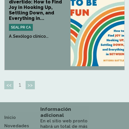
divertido: How to Find
Joy in Hooking Up,
Settling Down, and
Everything in...
SEAL PR CA
A .Sexólogo clínico...
1
<<
>>
Información
adicional
Inicio
En el sitio web pronto
Novedades
habrá un total de más